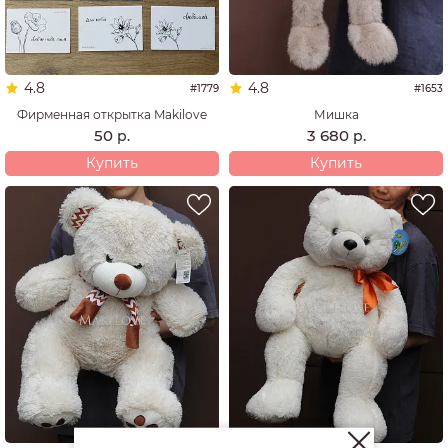
4.8
4.8
#1779
#1653
Фирменная открытка Makilove
Мишка
50
3 680
р.
р.
Купить
Купить