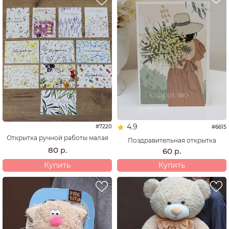
4.9
#7220
#6615
Открытка ручной работы малая
Поздравительная открытка
80
р.
60
р.
Купить
Купить