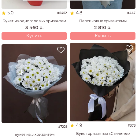
5.0
4.8
#5452
#447
Букет из одноголовых хризантем
Персиковые хризантемы
3 460
2 810
р.
р.
Купить
Купить
4.9
#378
#7221
Букет хризантем «Стильные
Букет из 5 хризантем