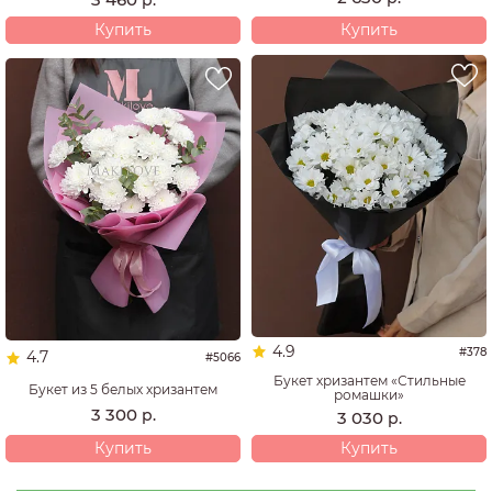
р.
Купить
Купить
4.9
#378
4.7
#5066
Букет хризантем «Стильные
Букет из 5 белых хризантем
ромашки»
3 300
р.
3 030
р.
Купить
Купить