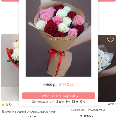
Смотреть все открытки и игрушки
РЕКОМЕНДУЕМ
4 140
р.
р.
4 600
Положить в корзину
До конца акции
2 дня
9 ч
52 м
16 с
5.0
#7221
#5452
Букет из 5 хризантем
Букет из одноголовых хризантем
2 630
р.
3 460