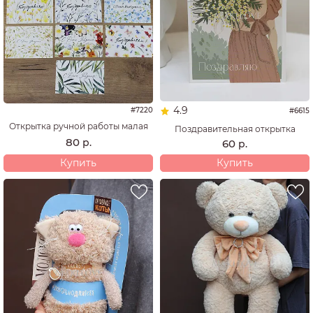
4.9
#7220
#6615
Открытка ручной работы малая
Поздравительная открытка
80
р.
60
р.
Купить
Купить