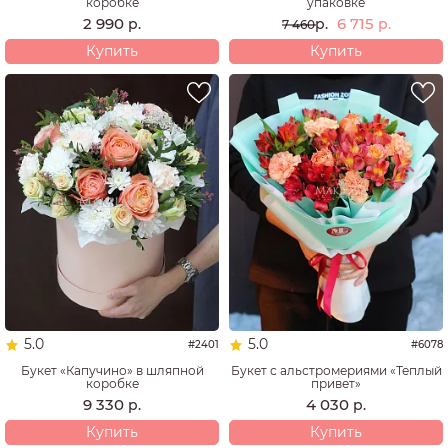
коробке
упаковке
2 990
6 715
р.
р.
р.
7 460
Купить
Купить
5.0
5.0
#2401
#6078
Букет «Капучино» в шляпной
Букет с альстромериями «Теплый
коробке
привет»
9 330
4 030
р.
р.
Купить
Купить