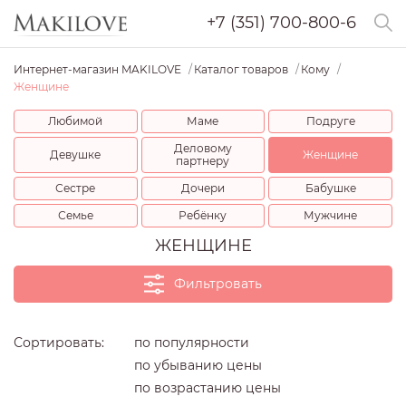
+7 (351) 700-800-6
Интернет-магазин MAKILOVE
Каталог товаров
Кому
Женщине
Любимой
Маме
Подруге
Деловому
Девушке
Женщине
партнеру
Сестре
Дочери
Бабушке
Семье
Ребёнку
Мужчине
ЖЕНЩИНЕ
Фильтровать
Цена
Сортировать:
по популярности
по убыванию цены
по возрастанию цены