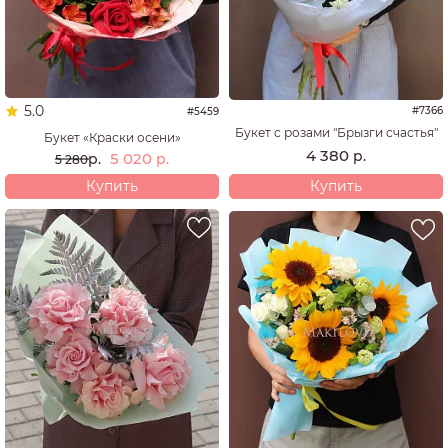
5.0
#7366
#5459
Букет с розами "Брызги счастья"
Букет «Краски осени»
4 380
р.
5 020
р.
р.
5 280
Купить
Купить