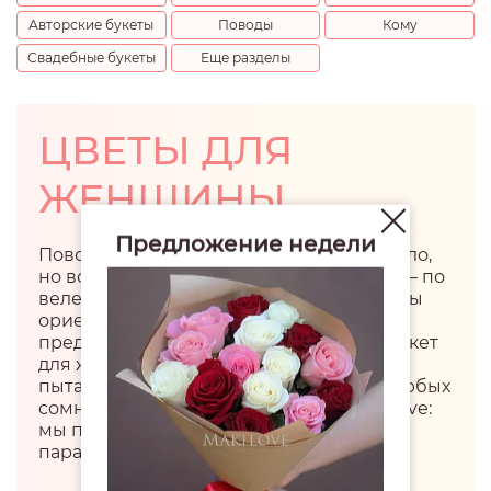
Авторские букеты
Поводы
Кому
Свадебные букеты
Еще разделы
ЦВЕТЫ ДЛЯ
ЖЕНЩИНЫ
Предложение недели
Поводов подарить цветы девушке немало,
но всегда можно сделать это просто так – по
велению души и сердца. Хорошо, если вы
ориентируетесь во флористических
предпочтениях дамы, но как выбрать букет
для женщины, с которой вы только
пытаетесь наладить отношения? При любых
сомнениях обращайтесь в салон MakiLove:
мы подберем композицию под нужные
параметры.