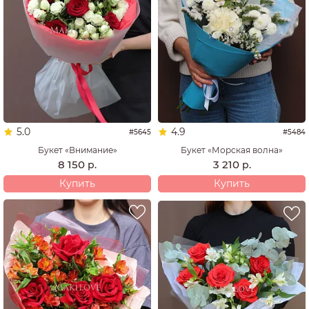
5.0
4.9
#5645
#5484
Букет «Внимание»
Букет «Морская волна»
8 150
3 210
р.
р.
Купить
Купить