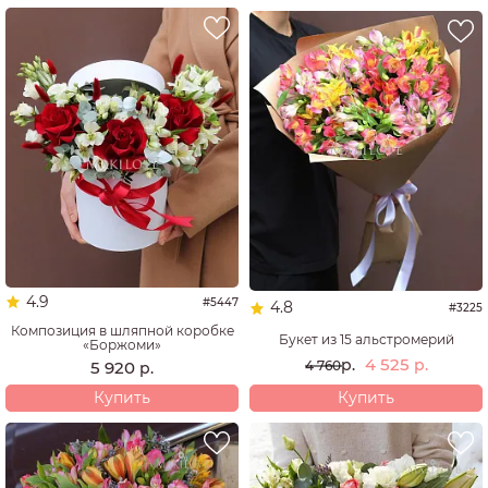
4.9
#5447
4.8
#3225
Композиция в шляпной коробке
Букет из 15 альстромерий
«Боржоми»
4 525
р.
р.
5 920
4 760
р.
Купить
Купить