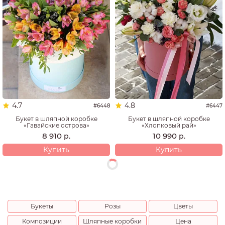
4.7
4.8
#6448
#6447
Букет в шляпной коробке
Букет в шляпной коробке
«Гавайские острова»
«Хлопковый рай»
8 910
10 990
р.
р.
Купить
Купить
Букеты
Розы
Цветы
Композиции
Шляпные коробки
Цена