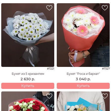
Повод
выразить внимание
люблю ее
на День рождения
просто так
сказать спасибо
хочу извиниться
хочу удивить
Кому
#7221
#7327
Букет из 5 хризантем
Букет "Роса и бархат"
2 630
3 040
р.
р.
девушке / женщине
Купить
Купить
коллеге
маме
мужчине
семье