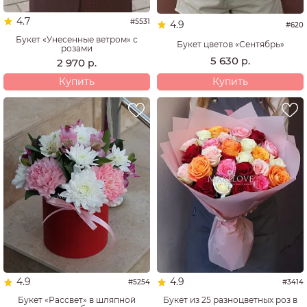
4.7
#5531
4.9
#620
Букет «Унесенные ветром» с
Букет цветов «Сентябрь»
розами
5 630
р.
2 970
р.
Купить
Купить
4.9
4.9
#5254
#3414
Букет «Рассвет» в шляпной
Букет из 25 разноцветных роз в