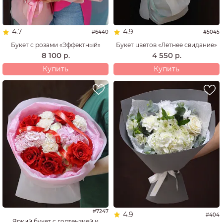
4.7
4.9
#6440
#5045
Букет с розами «Эффектный»
Букет цветов «Летнее свидание»
8 100
4 550
р.
р.
Купить
Купить
#7247
4.9
#404
Яркий букет с гортензией и