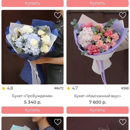
Купить
Купить
маме
мужчине
семье
4.8
4.7
#6472
#368
Букет «Пробуждение»
Букет «Изысканный вкус»
5 340
7 600
р.
р.
Купить
Купить