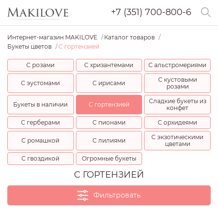
+7 (351) 700-800-6
Интернет-магазин MAKILOVE
Каталог товаров
Букеты цветов
С гортензией
С розами
С хризантемами
С альстромериями
С кустовыми
С эустомами
С ирисами
розами
Сладкие букеты из
Букеты в наличии
С гортензией
конфет
С герберами
С пионами
С орхидеями
С экзотическими
С ромашкой
С лилиями
цветами
С гвоздикой
Огромные букеты
С ГОРТЕНЗИЕЙ
Фильтровать
Цена