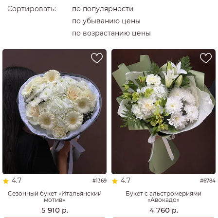
Сортировать:
по популярности
по убыванию цены
по возрастанию цены
Повод
выразить внимание
люблю ее
на День рождения
просто так
сказать спасибо
хочу извиниться
хочу удивить
Кому
4.7
4.7
#1369
#6784
Сезонный букет «Итальянский
Букет с альстромериями
девушке / женщине
мотив»
«Авокадо»
5 910
4 760
р.
р.
коллеге