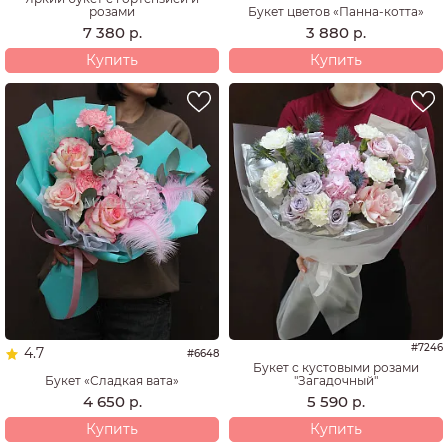
Букет цветов «Панна-котта»
розами
3 880
7 380
р.
р.
Купить
Купить
#7246
4.7
#6648
Букет с кустовыми розами
Букет «Сладкая вата»
"Загадочный"
4 650
5 590
р.
р.
Купить
Купить