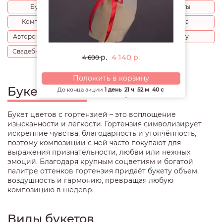
Букеты
Розы
Цветы
Композиции
Шляпные коробки
Цена
Авторские букеты
Поводы
Кому
Свадебные букеты
Еще разделы
4 140
р.
р.
4 600
Положить в корзину
Букеты цветов с гортензией
До конца акции
1 день
21 ч
52 м
39 с
Букет цветов с гортензией – это воплощение
изысканности и лёгкости. Гортензия символизирует
искренние чувства, благодарность и утончённость,
поэтому композиции с ней часто покупают для
выражения признательности, любви или нежных
эмоций. Благодаря крупным соцветиям и богатой
палитре оттенков гортензия придаёт букету объем,
воздушность и гармонию, превращая любую
композицию в шедевр.
Виды букетов