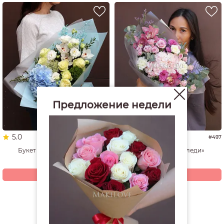
Предложение недели
5.0
5.0
#4925
#497
Букет «Ледяное сердце»
Букет «Истинная леди»
10 370
9 000
р.
р.
Купить
Купить