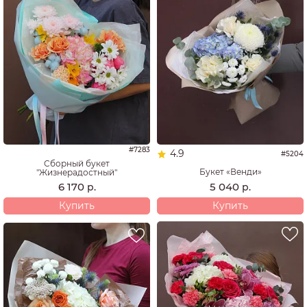
#7283
4.9
#5204
Сборный букет
Букет «Венди»
"Жизнерадостный"
5 040
6 170
р.
р.
Купить
Купить