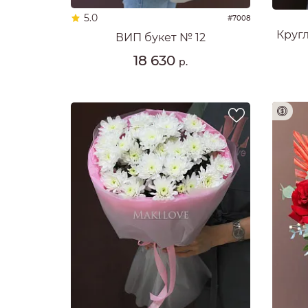
5.0
#7008
Круг
ВИП букет № 12
18 630
р.
Предоплата 100%