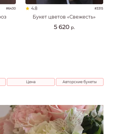
4.8
#6430
#3315
роз
Букет цветов «Свежесть»
5 620
р.
Цена
Авторские букеты