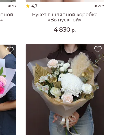
4.7
#593
#6367
япной
Букет в шляпной коробке
ь»
«Выпускной»
4 830
р.