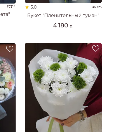
5.0
#7314
#7325
ета"
Букет "Пленительный туман"
4 180
р.