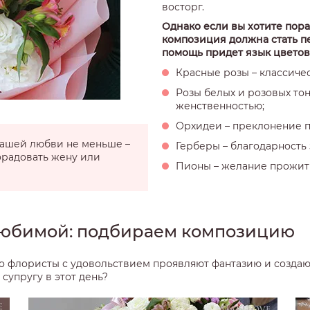
восторг.
Однако если вы хотите пора
композиция должна стать п
помощь придет язык цветов.
Красные розы – классичес
Розы белых и розовых то
женственностью;
Орхидеи – преклонение п
 вашей любви не меньше –
Герберы – благодарность 
орадовать жену или
Пионы – желание прожит
любимой: подбираем композицию
то флористы с удовольствием проявляют фантазию и созда
супругу в этот день?