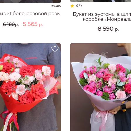
РОЗЫ
4.9
#7305
РОЗЫ
 из 21 бело-розовой розы
Букет из эустомы в шл
Ы
коробке «Монреал
5 565
6 180
р.
р.
8 590
р.
РОЗЫ
ЗЫ
ОЗЫ