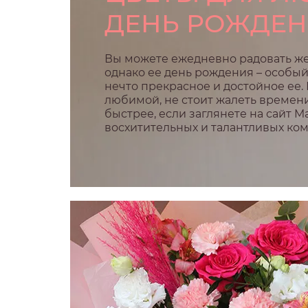
ДЕНЬ РОЖДЕ
Вы можете ежедневно радовать ж
однако ее день рождения – особый
нечто прекрасное и достойное ее.
любимой, не стоит жалеть времени
быстрее, если заглянете на сайт M
восхитительных и талантливых ко