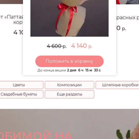
4.7
#5302
т «Паттайя» в шляпной
Букет из 19 красных 
коробке
7 670
р.
4 100
р.
4 140
4 600
р.
р.
Положить в корзину
До конца акции
2 дня
6 ч
15 м
31 с
Цветы
Композиции
Шляпные коробки
Свадебные букеты
Еще разделы
ЮБИМОЙ НА