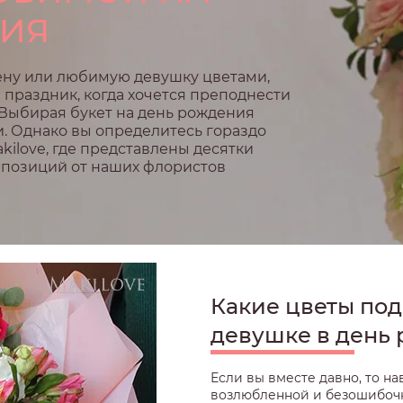
НИЯ
ену или любимую девушку цветами,
 праздник, когда хочется преподнести
 Выбирая букет на день рождения
. Однако вы определитесь гораздо
akilove, где представлены десятки
мпозиций от наших флористов
Какие цветы по
девушке в день
Если вы вместе давно, то н
возлюбленной и безошибочн