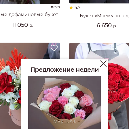
4.7
#7389
лый дофаминовый букет
Букет «Моему ангел
11 050
6 650
р.
р.
Предложение недели