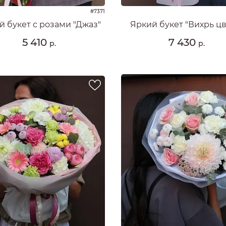
#7371
й букет с розами "Джаз"
Яркий букет "Вихрь цв
5 410
7 430
р.
р.