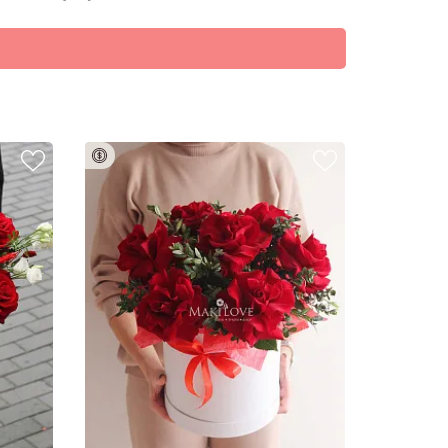
О НАС
ому
девушке /
мужчине
женщине
семье
плата 100%
коллеге
маме