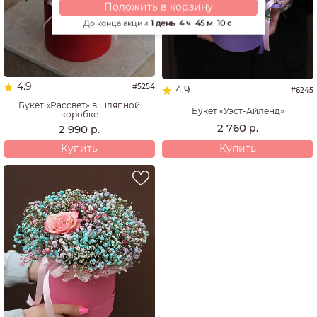
Положить в корзину
До конца акции
1 день
4 ч
45 м
9 с
4.9
#5254
4.9
#6245
Букет «Рассвет» в шляпной
Букет «Уэст-Айленд»
коробке
2 760
р.
2 990
р.
Купить
Купить