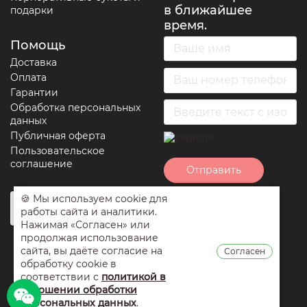
в ближайшее
подарки
время.
Помощь
Доставка
Оплата
Гарантии
Обработка персональных
данных
Публичная оферта
Пользовательское
соглашение
Отправить
🍪 Мы используем cookie для
Нажимая на кнопку
работы сайта и аналитики.
отправить вы
Нажимая «Согласен» или
соглашаетесь с
продолжая использование
условиями
сайта, вы даёте согласие на
Согласен
обработки
обработку cookie в
персональных
соответствии с
политикой в
данных
,
публичной
отношении обработки
оферты
и
персональных данных
.
пользовательским