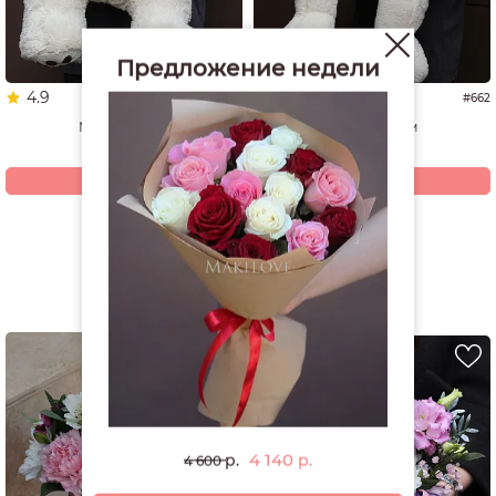
Предложение недели
4.9
5.0
#1337
#662
Мишка 60 см
Мишка 70 см
4 940
4 200
р.
р.
Купить
Купить
Смотреть все открытки и игрушки
РЕКОМЕНДУЕМ
4 140
р.
р.
4 600