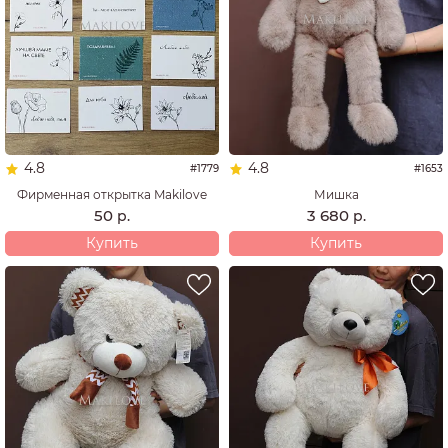
4.8
4.8
#1779
#1653
Фирменная открытка Makilove
Мишка
50
3 680
р.
р.
Купить
Купить