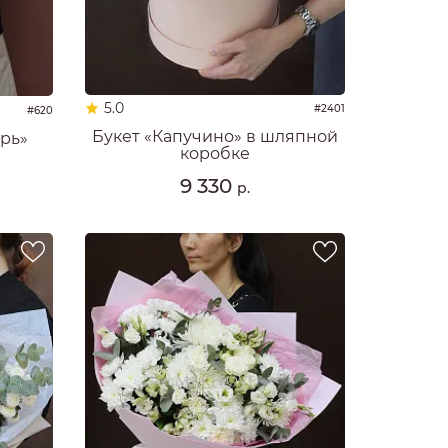
5.0
#2401
#620
Букет «Капучино» в шляпной
брь»
коробке
9 330
р.