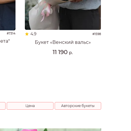
4.9
#7314
#1598
ета"
Букет «Венский вальс»
11 190
р.
Цена
Авторские букеты