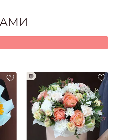
О НАС
ЗАМИ
ому
девушке /
мужчине
женщине
семье
плата 100%
коллеге
маме