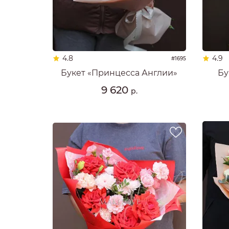
4.8
4.9
#1695
Букет «Принцесса Англии»
Бу
9 620
р.