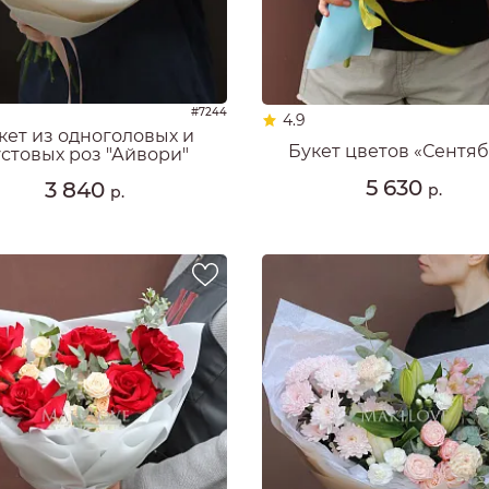
РОЗЫ
РОЗЫ
Ы
#7244
РОЗЫ
4.9
кет из одноголовых и
ЗЫ
Букет цветов «Сентя
устовых роз "Айвори"
ОЗЫ
5 630
3 840
р.
р.