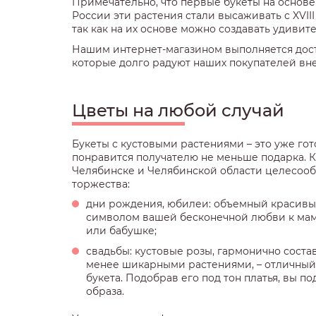
Примечательно, что первые букеты на основе
России эти растения стали высаживать с XVII
так как на их основе можно создавать удиви
Нашим интернет-магазином выполняется дост
которые долго радуют наших покупателей вн
Цветы на любой случай
Букеты с кустовыми растениями – это уже гот
понравится получателю не меньше подарка. К
Челябинске и Челябинской области целесооб
торжества:
дни рождения, юбилеи: объемный красивый
символом вашей бесконечной любви к маме
или бабушке;
свадьбы: кустовые розы, гармонично соста
менее шикарными растениями, – отличный
букета. Подобрав его под тон платья, вы 
образа.