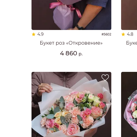
4.9
4.8
#5602
Букет роз «Откровение»
Бук
4 860
р.