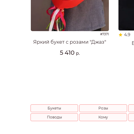
4.9
#7371
Яркий букет с розами "Джаз"
5 410
р.
Букеты
Розы
Поводы
Кому