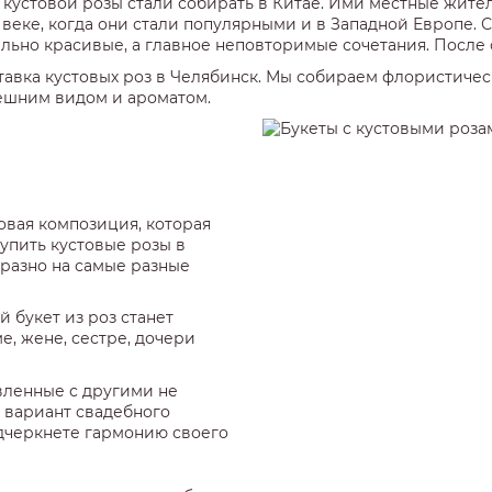
 кустовой розы стали собирать в Китае. Ими местные жит
I веке, когда они стали популярными и в Западной Европе
тельно красивые, а главное неповторимые сочетания. После
авка кустовых роз в Челябинск. Мы собираем флористичес
ешним видом и ароматом.
овая композиция, которая
упить кустовые розы в
разно на самые разные
 букет из роз станет
, жене, сестре, дочери
вленные с другими не
 вариант свадебного
подчеркнете гармонию своего