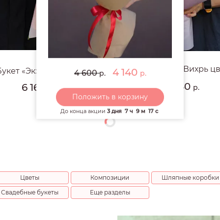
#1596
Яркий букет "Вихрь цв
4 140
Букет «Экзотичный»
4 600
р.
р.
7 430
6 160
р.
р.
Положить в корзину
До конца акции
3 дня
7 ч
9 м
15 с
Цветы
Композиции
Шляпные коробки
Свадебные букеты
Еще разделы