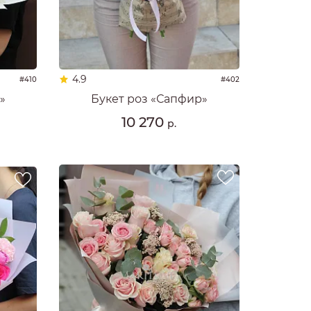
4.9
#410
#402
»
Букет роз «Сапфир»
10 270
р.