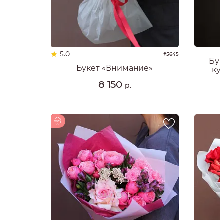
ГОЛЛАНДСКИЕ 
ФРАНЦУЗСКИЕ 
ВЫСОКИЕ РОЗ
СИНИЕ РОЗЫ
ФИОЛЕТОВЫЕ 
5.0
#5645
Бу
БОРДОВЫЕ РО
Букет «Внимание»
к
ОРАНЖЕВЫЕ Р
8 150
р.
РОЗЫ 40 СМ
РОЗЫ 50 СМ
РОЗЫ 60 СМ
Новинка