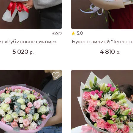
5.0
#5570
ет «Рубиновое сияние»
Букет с лилией "Тепло с
5 020
4 810
р.
р.