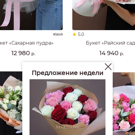
5.0
#5649
кет «Сахарная пудра»
Букет «Райский сад
12 980
14 940
р.
р.
Предложение недели