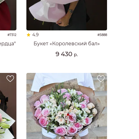
4.9
#7312
#5888
ердца"
Букет «Королевский бал»
9 430
р.