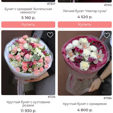
#7307
#7310
Букет с орхидеей "Ангельская
Летний букет "Нектар луны"
нежность"
4 520
р.
5 160
р.
Купить
Купить
#7216
#7384
Круглый букет с кустовыми
Круглый букет с орхидеями
розами
4 800
р.
11 930
р.