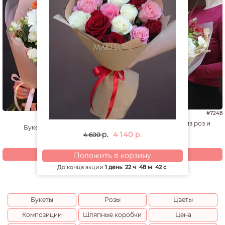
#7248
#7294
Необычный букет из роз и
Букет "Теплый ветер"
гортензий
4 140
р.
р.
4 600
3 810
р.
4 320
р.
Купить
Купить
Положить в корзину
До конца акции
1 день
22 ч
48 м
41 с
Букеты
Розы
Цветы
Композиции
Шляпные коробки
Цена