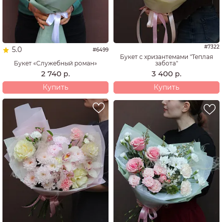
#7322
5.0
#6499
Букет с хризантемами "Теплая
Букет «Служебный роман»
забота"
2 740
3 400
р.
р.
Купить
Купить