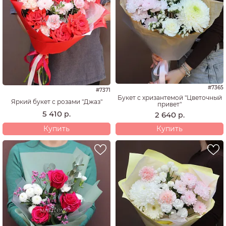
люблю ее
на День рождения
просто так
хочу извиниться
хочу удивить
Кому
#7365
#7371
девушке / женщине
Букет с хризантемой "Цветочный
Яркий букет с розами "Джаз"
привет"
коллеге
5 410
р.
2 640
р.
маме
Купить
Купить
семье