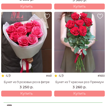
р.
Купить
Купить
4.9
4.9
#461
#1650
Букет из 9 розовых роз в фетре
Букет из 7 красных роз Премиум
3 250
3 260
р.
р.
Купить
Купить