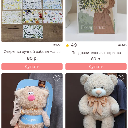
4.9
#7220
#6615
Открытка ручной работы малая
Поздравительная открытка
80
р.
60
р.
Купить
Купить