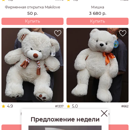
Фирменная открытка Makilove
Мишка
50
3 680
р.
р.
Купить
Купить
4.9
5.0
#1337
#662
Мишка 60 см
Мишка 70 см
Предложение недели
4 940
4 200
р.
р.
Купить
Купить