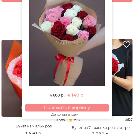
Смотреть все открытки и игрушки
РЕКОМЕНДУЕМ
4 140
р.
р.
4 600
Положить в корзину
До конца акции
5.0
#7362
#627
Букет из 7 алых роз
Букет из 7 красных роз в фетре
3 550
р.
3 380