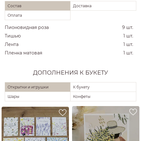
Состав
Доставка
Оплата
Пионовидная роза
9 шт.
Тишью
1 шт.
Лента
1 шт.
Пленка матовая
1 шт.
ДОПОЛНЕНИЯ К БУКЕТУ
Открытки и игрушки
К букету
Шары
Конфеты