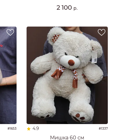
2 100
р.
4.9
#1653
#1337
Мишка 60 см