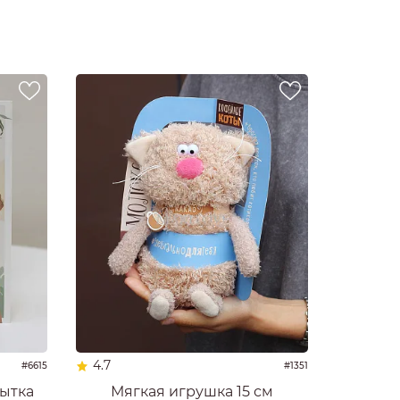
4.7
#6615
#1351
ытка
Мягкая игрушка 15 см