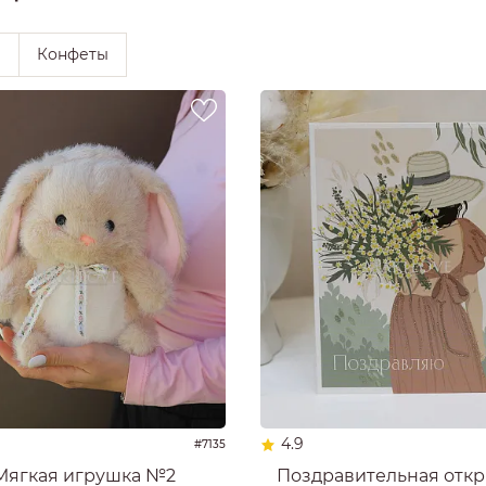
ы
Конфеты
4.9
#7135
Мягкая игрушка №2
Поздравительная откр