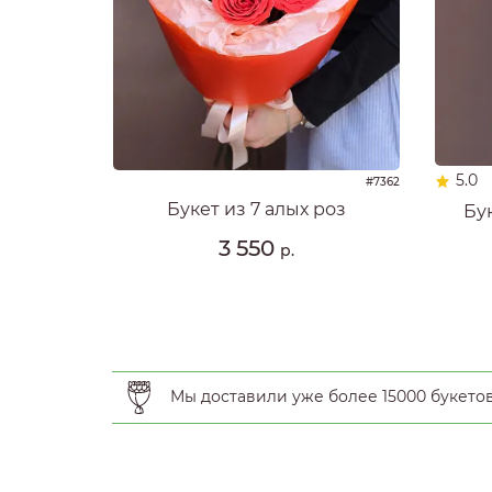
5.0
#7362
Букет из 7 алых роз
Бу
3 550
р.
Мы доставили уже более 15000 букето