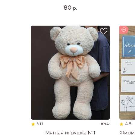
80
р.
Новинка
5.0
4.8
#7132
Мягкая игрушка №1
Фирме