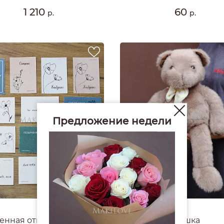
1 210
60
р.
р.
Предложение недели
4.8
#1779
нная открытка Makilove
Мишка