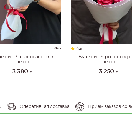
4.9
#627
кет из 7 красных роз в
Букет из 9 розовых р
фетре
фетре
3 380
3 250
р.
р.
в
Оперативная доставка
Прием заказов со в