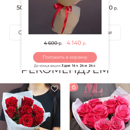
50
3 680
р.
р.
Смотреть все открытки и игрушки
4 140
4 600
р.
р.
Положить в корзину
РЕКОМЕНДУЕМ
До конца акции
3 дня
14 ч
24 м
23 с
Доставка за 1 час