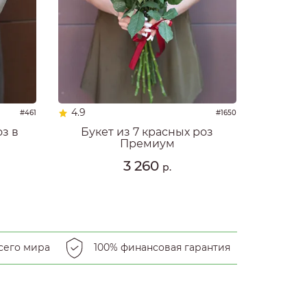
4.9
#461
#1650
оз в
Букет из 7 красных роз
Премиум
3 260
р.
сего мира
100% финансовая гарантия