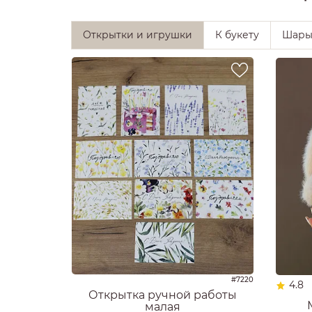
Открытки и игрушки
К букету
Шар
#7220
4.8
Открытка ручной работы
малая