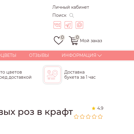
Личный кабинет
Поиск
0
0
Мой заказ
ОЦВЕТЫ
ОТЗЫВЫ
ИНФОРМАЦИЯ
ДОСТАВКА
то цветов
Доставка
ОПЛАТА
ред доставкой
букета за 1 час
СТАТЬИ
ГАРАНТИИ
КОРПОРАТИВНЫЕ
БУКЕТЫ И ПОДАРКИ
4.9
овых роз в крафт
КОНТАКТЫ
ПОЧЕМУ МЫ?
СКИДКИ И БОНУСЫ