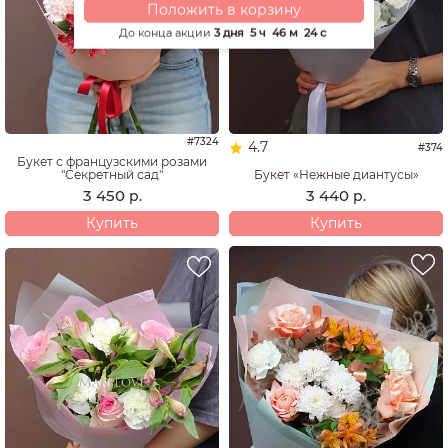
Положить в корзину
До конца акции
3 дня
5 ч
46 м
23 с
#7324
4.7
#374
Букет с французскими розами
Букет «Нежные диантусы»
"Секретный сад"
3 440
3 450
р.
р.
Купить
Купить