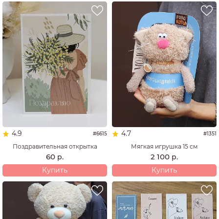
4.9
4.7
#6615
#1351
Поздравительная открытка
Мягкая игрушка 15 см
60
2 100
р.
р.
Купить
Купить