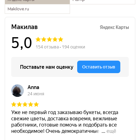
Makilove.ru