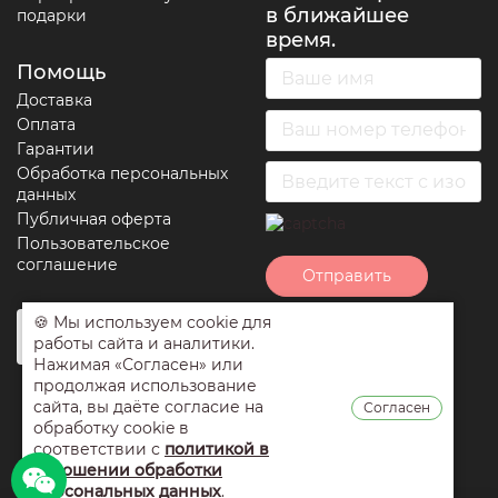
в ближайшее
подарки
время.
Помощь
Доставка
Оплата
Гарантии
Обработка персональных
данных
Публичная оферта
Пользовательское
соглашение
Отправить
🍪 Мы используем cookie для
Нажимая на кнопку
работы сайта и аналитики.
отправить вы
Нажимая «Согласен» или
соглашаетесь с
продолжая использование
условиями
сайта, вы даёте согласие на
Согласен
обработки
обработку cookie в
персональных
соответствии с
политикой в
данных
,
публичной
отношении обработки
оферты
и
персональных данных
.
пользовательским