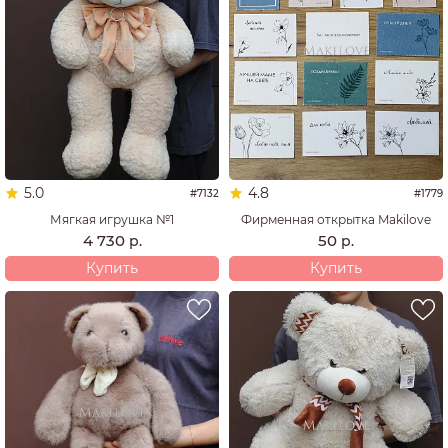
5.0
4.8
#7132
#1779
Мягкая игрушка №1
Фирменная открытка Makilove
4 730
50
р.
р.
Купить
Купить