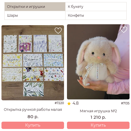
Открытки и игрушки
К букету
Шары
Конфеты
4.8
#7220
#7135
Открытка ручной работы малая
Мягкая игрушка №2
80
р.
1 210
р.
Купить
Купить