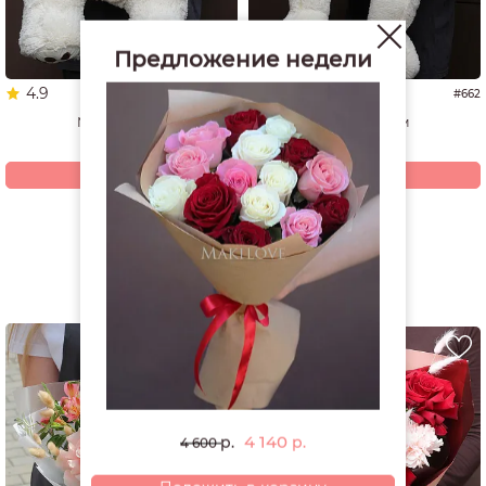
Предложение недели
4.9
5.0
#1337
#662
Мишка 60 см
Мишка 70 см
4 940
4 200
р.
р.
Купить
Купить
Смотреть все открытки и игрушки
РЕКОМЕНДУЕМ
4 140
р.
р.
4 600