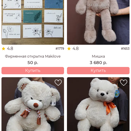
4.8
4.8
#1779
#1653
Фирменная открытка Makilove
Мишка
50
3 680
р.
р.
Купить
Купить