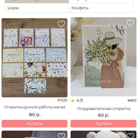
Шары
Конфеты
4.9
#7220
#6615
Открытка ручной работы малая
Поздравительная открытка
80
р.
60
р.
Купить
Купить