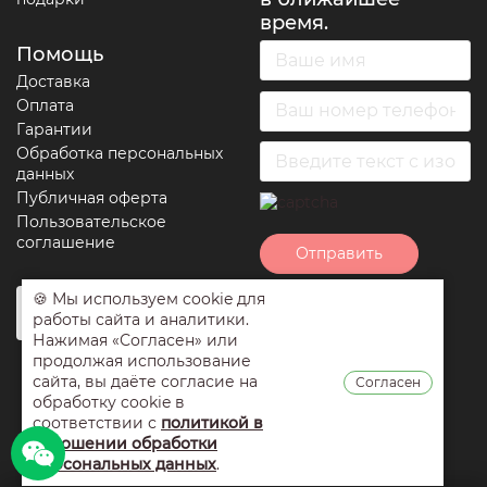
время.
Помощь
Доставка
Оплата
Гарантии
Обработка персональных
данных
Публичная оферта
Пользовательское
соглашение
Отправить
🍪 Мы используем cookie для
Нажимая на кнопку
работы сайта и аналитики.
отправить вы
Нажимая «Согласен» или
соглашаетесь с
продолжая использование
условиями
сайта, вы даёте согласие на
Согласен
обработки
обработку cookie в
персональных
соответствии с
политикой в
данных
,
публичной
отношении обработки
оферты
и
персональных данных
.
пользовательским