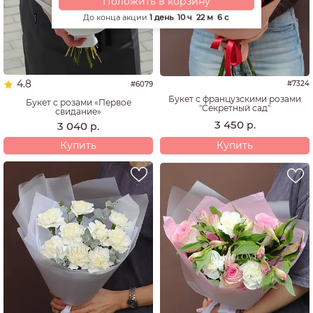
Положить в корзину
До конца акции
1 день
10 ч
22 м
5 с
4.8
#7324
#6079
Букет с французскими розами
Букет с розами «Первое
"Секретный сад"
свидание»
3 450
р.
3 040
р.
Купить
Купить