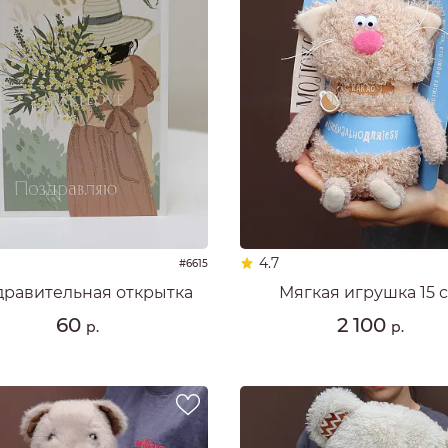
4.7
#6615
дравительная открытка
Мягкая игрушка 15 
60
2 100
р.
р.