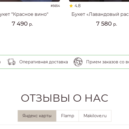
4.8
#5654
укет "Красное вино"
Букет «Лавандовый рас
7 490
7 580
р.
р.
в
Оперативная доставка
Прием заказов со в
ОТЗЫВЫ О НАС
Яндекс карты
Flamp
Makilove.ru