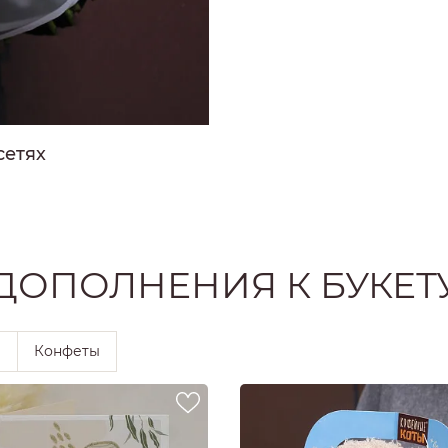
РОЗЫ
РОЗЫ
Ы
РОЗЫ
ЗЫ
сетях
ОЗЫ
ДОПОЛНЕНИЯ К БУКЕТ
ы
Конфеты