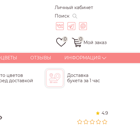
Личный кабинет
Поиск
0
0
Мой заказ
ОЦВЕТЫ
ОТЗЫВЫ
ИНФОРМАЦИЯ
ДОСТАВКА
то цветов
Доставка
ОПЛАТА
ред доставкой
букета за 1 час
СТАТЬИ
ГАРАНТИИ
КОРПОРАТИВНЫЕ
БУКЕТЫ И ПОДАРКИ
4.9
»
КОНТАКТЫ
ПОЧЕМУ МЫ?
СКИДКИ И БОНУСЫ