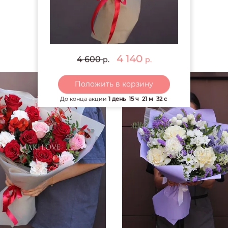
РЕКОМЕНДУЕМ
4 140
4 600
р.
р.
Положить в корзину
До конца акции
1 день
15 ч
21 м
30 с