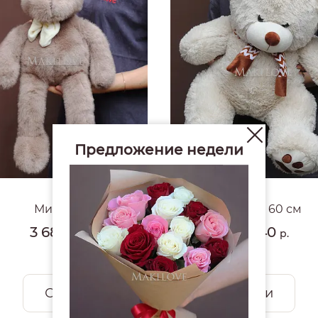
Предложение недели
4.9
#1653
Мишка
Мишка 60 см
3 680
4 940
р.
р.
Смотреть все открытки и игрушки