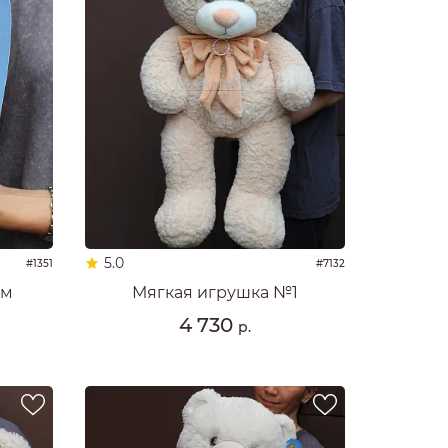
5.0
#1351
#7132
см
Мягкая игрушка №1
4 730
р.