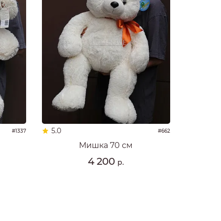
5.0
#1337
#662
Мишка 70 см
4 200
р.