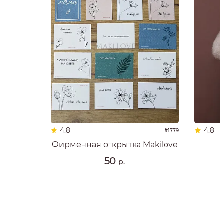
4.8
4.8
#1779
Фирменная открытка Makilove
50
р.