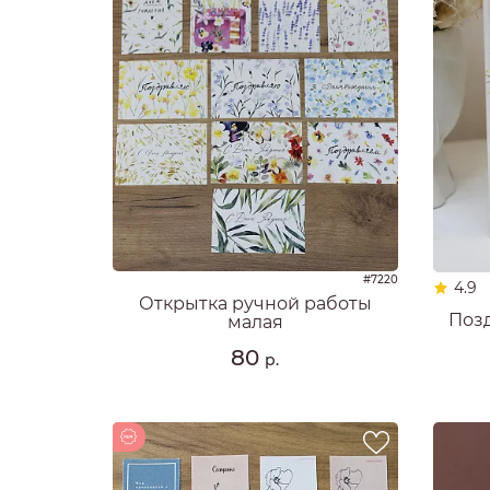
#7220
4.9
Открытка ручной работы
Поз
малая
80
р.
Новинка