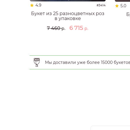
4.9
5.0
#3414
Букет из 25 разноцветных роз
Б
в упаковке
6 715
7 460
р.
р.
Мы доставили уже более 15000 букето