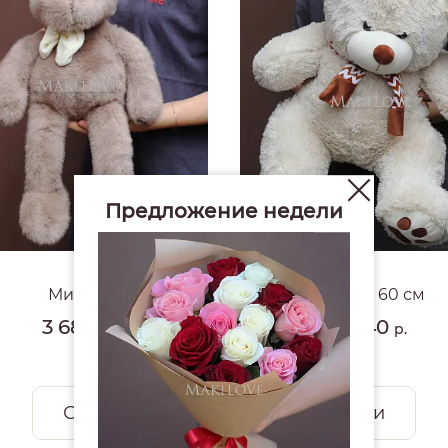
Предложение недели
4.9
#1653
Мишка
Мишка 60 см
3 680
4 940
р.
р.
Смотреть все открытки и игрушки