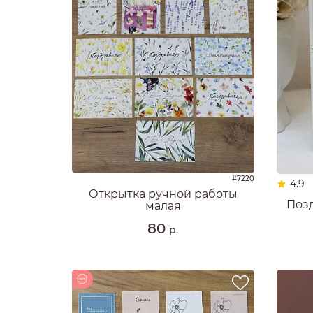
#7220
4.9
Открытка ручной работы
Поз
малая
80
р.
Новинка