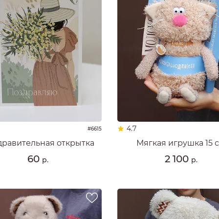
4.7
#6615
дравительная открытка
Мягкая игрушка 15 
60
2 100
р.
р.