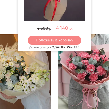
РЕКОМЕНДУЕМ
4 140
4 600
р.
р.
Новинка
Положить в корзину
До конца акции
2 дня
8 ч
25 м
24 с