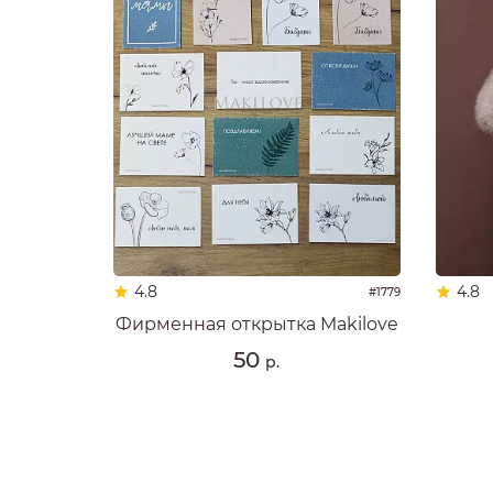
4.8
4.8
#1779
Фирменная открытка Makilove
50
р.