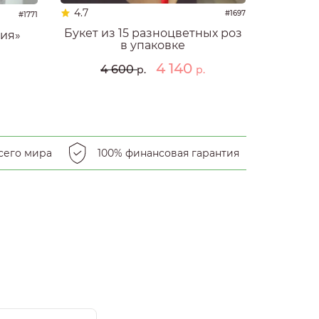
4.7
#1697
#1771
Букет из 15 разноцветных роз
зия»
в упаковке
4 140
4 600
р.
р.
сего мира
100% финансовая гарантия