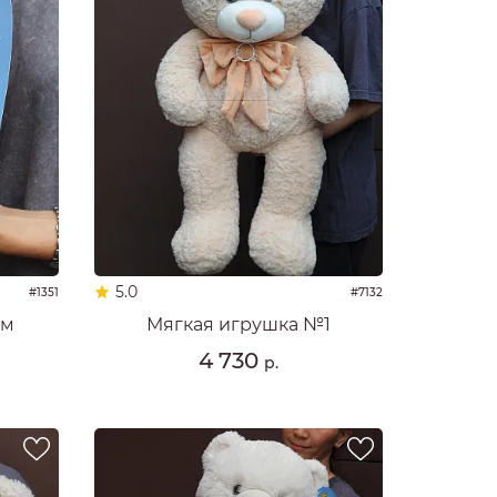
5.0
#1351
#7132
см
Мягкая игрушка №1
4 730
р.