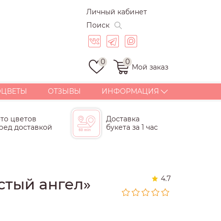
Личный кабинет
Поиск
0
0
Мой заказ
ОЦВЕТЫ
ОТЗЫВЫ
ИНФОРМАЦИЯ
ДОСТАВКА
то цветов
Доставка
ОПЛАТА
ред доставкой
букета за 1 час
СТАТЬИ
ГАРАНТИИ
КОРПОРАТИВНЫЕ
БУКЕТЫ И ПОДАРКИ
4.7
стый ангел»
КОНТАКТЫ
ПОЧЕМУ МЫ?
СКИДКИ И БОНУСЫ