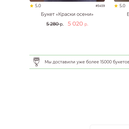
5.0
5.0
#5459
Букет «Краски осени»
5 020
5 280
р.
р.
Мы доставили уже более 15000 букето