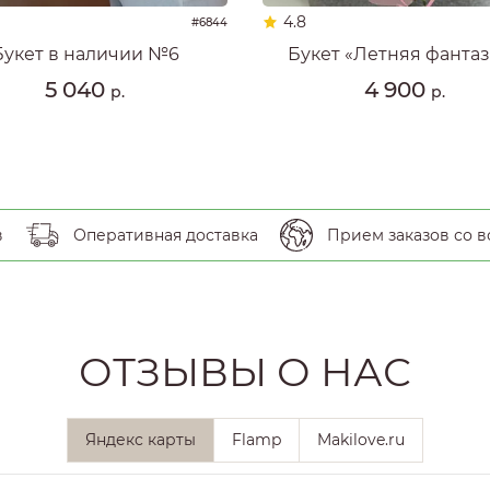
4.8
#6844
Букет в наличии №6
Букет «Летняя фанта
5 040
4 900
р.
р.
в
Оперативная доставка
Прием заказов со в
ОТЗЫВЫ О НАС
Яндекс карты
Flamp
Makilove.ru