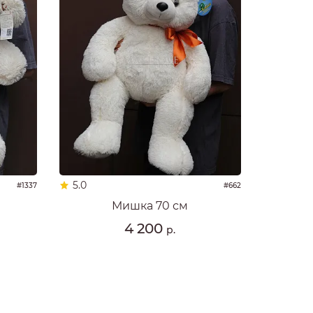
5.0
#1337
#662
Мишка 70 см
4 200
р.