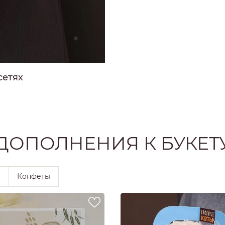
РОЗЫ
РОЗЫ
Ы
РОЗЫ
ЗЫ
сетях
ОЗЫ
ДОПОЛНЕНИЯ К БУКЕТ
ы
Конфеты