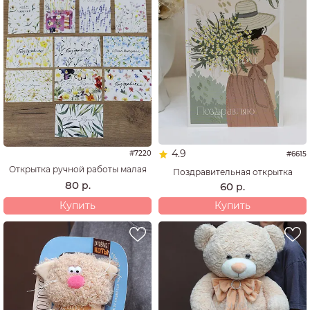
4.9
#7220
#6615
Открытка ручной работы малая
Поздравительная открытка
80
р.
60
р.
Купить
Купить