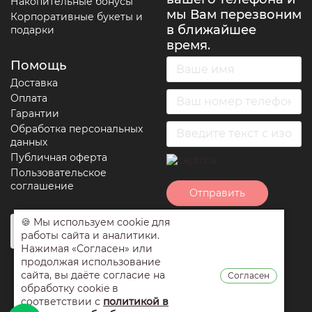
Накопительные бонусы
мы Вам перезвоним
Корпоративные букеты и
в ближайшее
подарки
время.
Помощь
Доставка
Оплата
Гарантии
Обработка персональных
данных
Публичная оферта
Пользовательское
соглашение
Отправить
🍪 Мы используем cookie для
Нажимая на кнопку
работы сайта и аналитики.
отправить вы
Нажимая «Согласен» или
соглашаетесь с
продолжая использование
условиями
сайта, вы даёте согласие на
Согласен
обработки
обработку cookie в
персональных
соответствии с
политикой в
данных
,
публичной