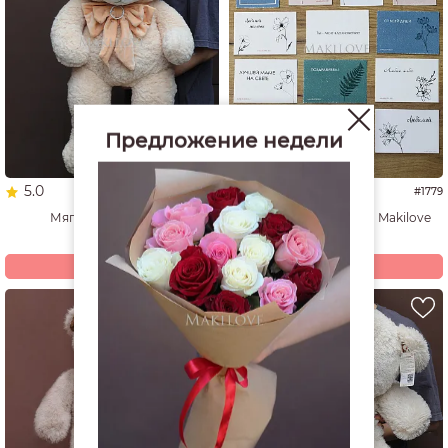
Предложение недели
5.0
4.8
#7132
#1779
Мягкая игрушка №1
Фирменная открытка Makilove
4 730
50
р.
р.
Купить
Купить