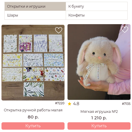
Открытки и игрушки
К букету
Шары
Конфеты
4.8
#7220
#7135
Открытка ручной работы малая
Мягкая игрушка №2
80
р.
1 210
р.
Купить
Купить