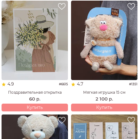
4.9
4.7
#6615
#1351
Поздравительная открытка
Мягкая игрушка 15 см
60
2 100
р.
р.
Купить
Купить