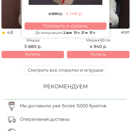
4 140
р.
р.
4 600
Положить в корзину
4.8
4.9
До конца акции
2 дня
13 ч
21 м
49 с
#1653
#1337
Мишка
Мишка 60 см
3 680
4 940
р.
р.
Купить
Купить
Смотреть все открытки и игрушки
РЕКОМЕНДУЕМ
Мы доставили уже более 15000 букетов
Оперативная доставка