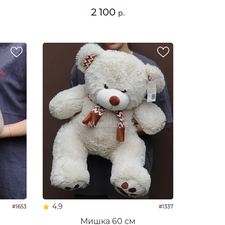
2 100
р.
4.9
#1653
#1337
Мишка 60 см