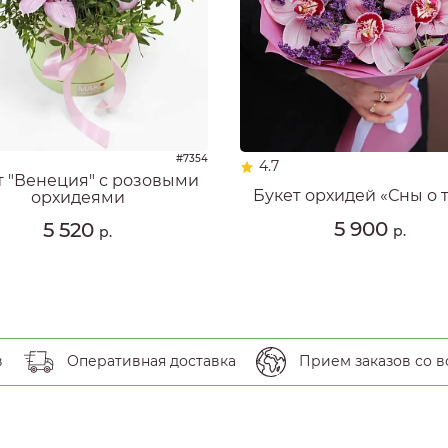
#7354
4.7
т "Венеция" с розовыми
Букет орхидей «Сны о 
орхидеями
5 900
5 520
р.
р.
в
Оперативная доставка
Прием заказов со в