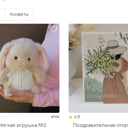
ы
Конфеты
4.9
#7135
Мягкая игрушка №2
Поздравительная откр