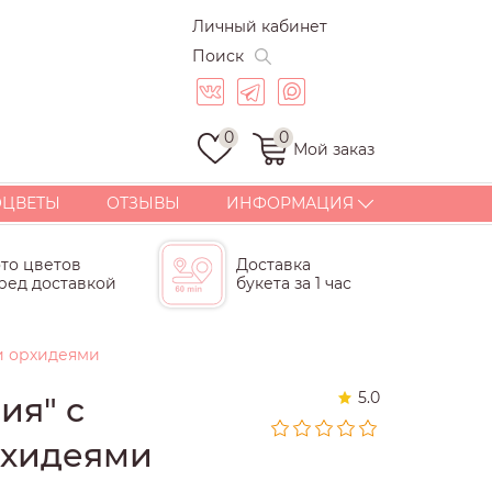
Личный кабинет
Поиск
0
0
Мой заказ
ОЦВЕТЫ
ОТЗЫВЫ
ИНФОРМАЦИЯ
ДОСТАВКА
то цветов
Доставка
ОПЛАТА
ред доставкой
букета за 1 час
СТАТЬИ
ГАРАНТИИ
и орхидеями
КОРПОРАТИВНЫЕ
БУКЕТЫ И ПОДАРКИ
5.0
ия" с
КОНТАКТЫ
ПОЧЕМУ МЫ?
рхидеями
СКИДКИ И БОНУСЫ