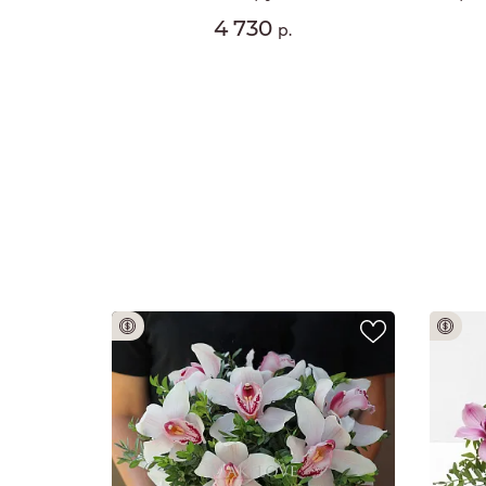
4 730
р.
доплата 100%
Предоплата 100%