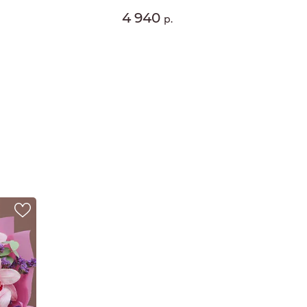
4 940
р.