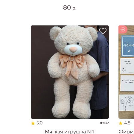
80
р.
Новинка
5.0
4.8
#7132
Мягкая игрушка №1
Фирме