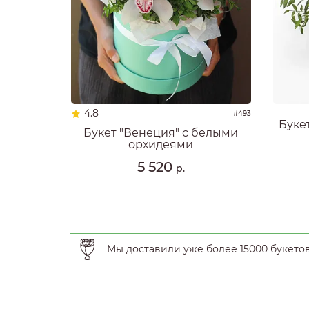
4.8
#493
Буке
Букет "Венеция" с белыми
орхидеями
5 520
р.
Мы доставили уже более 15000 букето