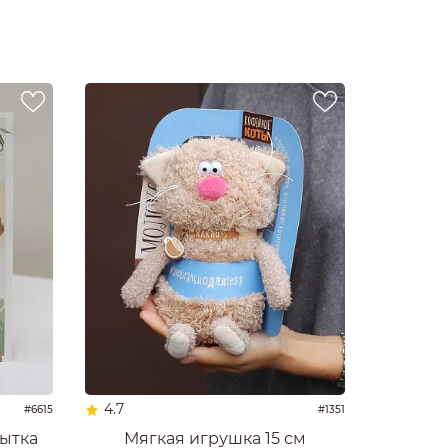
4.7
#6615
#1351
ытка
Мягкая игрушка 15 см