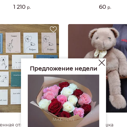
1 210
60
р.
р.
Предложение недели
4.8
#1779
нная открытка Makilove
Мишка