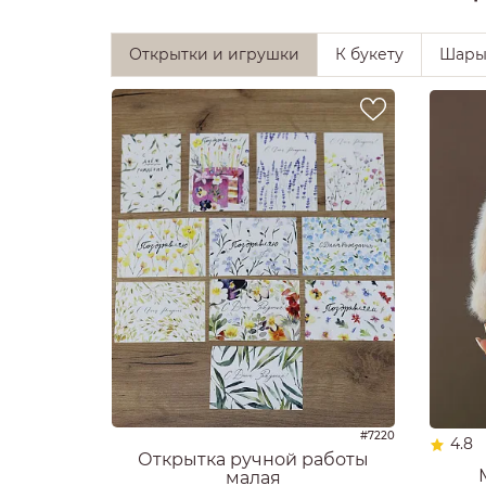
Открытки и игрушки
К букету
Шар
#7220
4.8
Открытка ручной работы
малая