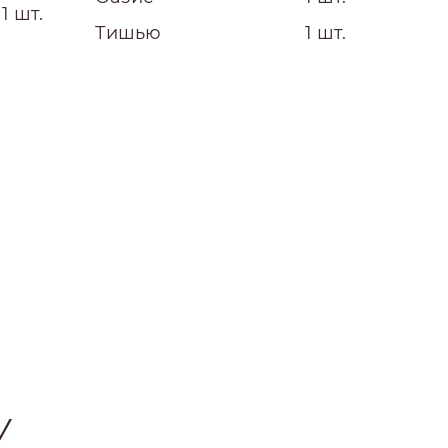
1 шт.
Тишью
1 шт.
У