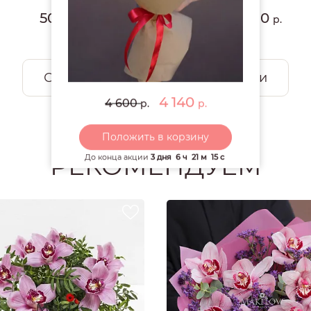
50
3 680
р.
р.
Смотреть все открытки и игрушки
4 140
4 600
р.
р.
Положить в корзину
РЕКОМЕНДУЕМ
До конца акции
3 дня
6 ч
21 м
14 с