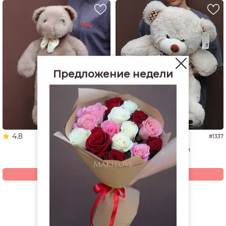
Предложение недели
4.8
4.9
#1653
#1337
Мишка
Мишка 60 см
3 680
4 940
р.
р.
Купить
Купить
Смотреть все открытки и игрушки