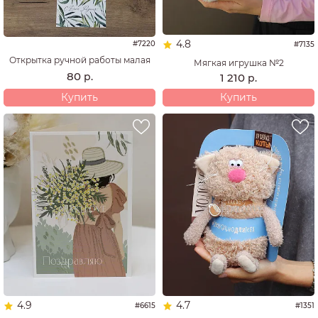
4.8
#7220
#7135
Открытка ручной работы малая
Мягкая игрушка №2
80
р.
1 210
р.
Купить
Купить
4.9
4.7
#6615
#1351