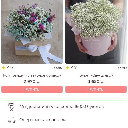
4.9
4.7
#6387
#5299
Композиция «Лазурное облако»
Букет «Сан-диего»
2 970
3 650
р.
р.
Купить
Купить
Мы доставили уже более 15000 букетов
Оперативная доставка