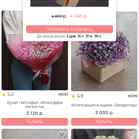
РЕКОМЕНДУЕМ
4 140
р.
р.
4 600
Положить в корзину
До конца акции
3 дня
15 ч
31 м
29 с
5.0
#6583
4.9
#6399
Букет гипсофил «Атмосфера
Композиция в ящике «Звездопад»
легкости»
3 030
р.
3 120
р.
Купить
Купить