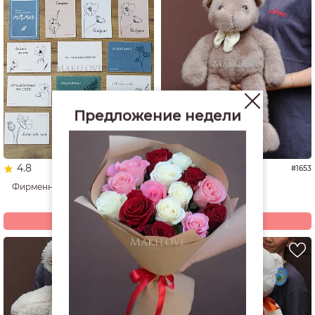
Предложение недели
4.8
4.8
#1779
#1653
Фирменная открытка Makilove
Мишка
50
3 680
р.
р.
Купить
Купить