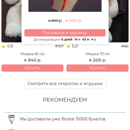
4 140
р.
р.
4 600
Положить в корзину
До конца акции
6 дней
14 ч
43 м
3 с
4.9
5.0
#1337
#662
Мишка 60 см
Мишка 70 см
4 940
4 200
р.
р.
Купить
Купить
Смотреть все открытки и игрушки
РЕКОМЕНДУЕМ
Мы доставили уже более 15000 букетов