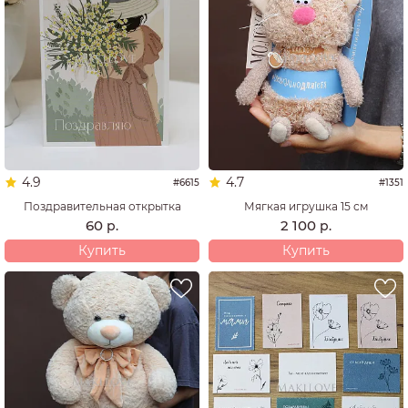
4.9
4.7
#6615
#1351
Поздравительная открытка
Мягкая игрушка 15 см
60
2 100
р.
р.
Купить
Купить