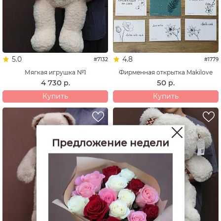
5.0
4.8
#7132
#1779
Мягкая игрушка №1
Фирменная открытка Makilove
4 730
50
р.
р.
Купить
Купить
Предложение недели