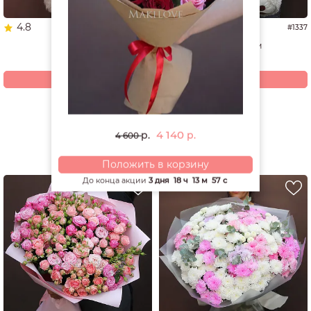
4.8
4.9
#1653
#1337
Мишка
Мишка 60 см
3 680
4 940
р.
р.
Купить
Купить
Смотреть все открытки и игрушки
4 140
р.
р.
4 600
РЕКОМЕНДУЕМ
Положить в корзину
До конца акции
3 дня
18 ч
13 м
56 с