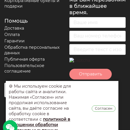
Корпоративные букеты и
в ближайшее
подарки
время.
Помощь
Доставка
Оплата
Гарантии
Обработка персональных
данных
Публичная оферта
Пользовательское
соглашение
Отправить
🍪 Мы используем cookie для
Нажимая на кнопку
работы сайта и аналитики.
отправить вы
Нажимая «Согласен» или
соглашаетесь с
продолжая использование
условиями
сайта, вы даёте согласие на
Согласен
обработки
обработку cookie в
персональных
соответствии с
политикой в
данных
,
публичной
отношении обработки
оферты
и