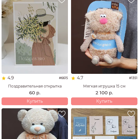
4.9
4.7
#6615
#1351
Поздравительная открытка
Мягкая игрушка 15 см
60
2 100
р.
р.
Купить
Купить