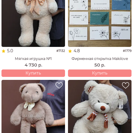
5.0
4.8
#7132
#1779
Мягкая игрушка №1
Фирменная открытка Makilove
4 730
50
р.
р.
Купить
Купить