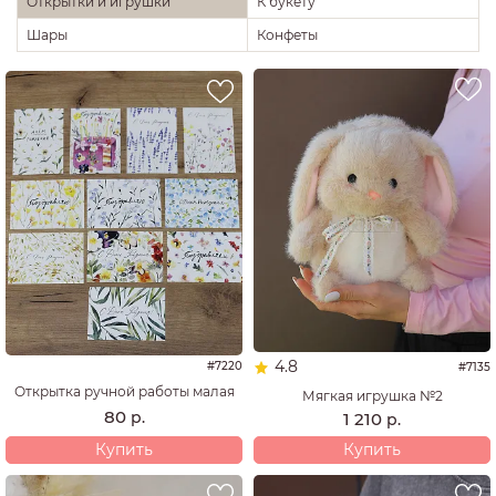
Открытки и игрушки
К букету
Шары
Конфеты
4.8
#7220
#7135
Открытка ручной работы малая
Мягкая игрушка №2
80
р.
1 210
р.
Купить
Купить