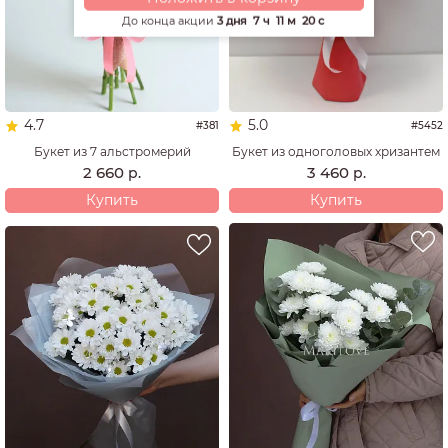
До конца акции
3 дня
7 ч
11 м
19 с
4.7
5.0
#381
#5452
Букет из 7 альстромерий
Букет из одноголовых хризантем
2 660
3 460
р.
р.
Купить
Купить