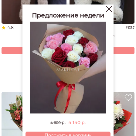
Предложение недели
4.8
4.9
#1653
#1337
Мишка
Мишка 60 см
3 680
4 940
р.
р.
Купить
Купить
Смотреть все открытки и игрушки
РЕКОМЕНДУЕМ
4 140
р.
р.
4 600
Положить в корзину