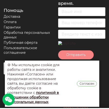
время.
Помощь
Доставка
Оплата
Гарантии
Обработка персональных
данных
Публичная оферта
Пользовательское
соглашение
Отправить
🍪 Мы используем cookie для
Нажимая на кнопку
работы сайта и аналитики.
отправить вы
Нажимая «Согласен» или
соглашаетесь с
продолжая использование
условиями
сайта, вы даёте согласие на
Согласен
обработки
обработку cookie в
персональных
соответствии с
политикой в
данных
,
публичной
отношении обработки
оферты
и
персональных данных
.
пользовательским
соглашением