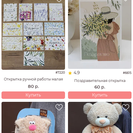
4.9
#7220
#6615
Открытка ручной работы малая
Поздравительная открытка
80
р.
60
р.
Купить
Купить