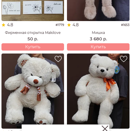
4.8
4.8
#1779
#1653
Фирменная открытка Makilove
Мишка
50
3 680
р.
р.
Купить
Купить