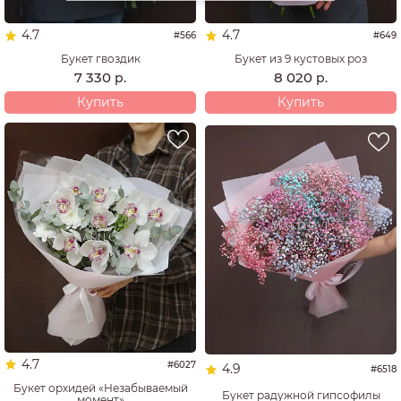
4.7
4.7
#566
#649
Букет гвоздик
Букет из 9 кустовых роз
7 330
8 020
р.
р.
Купить
Купить
4.7
#6027
4.9
#6518
Букет орхидей «Незабываемый
Букет радужной гипсофилы
момент»