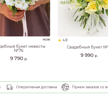
4.8
#6386
дебный букет невесты
Свадебный букет №
№76
9 990
р.
9 790
р.
в
Оперативная доставка
Прием заказов со в