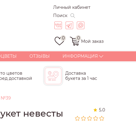
Личный кабинет
Поиск
0
0
Мой заказ
ОЦВЕТЫ
ОТЗЫВЫ
ИНФОРМАЦИЯ
ДОСТАВКА
то цветов
Доставка
ОПЛАТА
ред доставкой
букета за 1 час
СТАТЬИ
ГАРАНТИИ
ы №39
КОРПОРАТИВНЫЕ
БУКЕТЫ И ПОДАРКИ
5.0
укет невесты
КОНТАКТЫ
ПОЧЕМУ МЫ?
СКИДКИ И БОНУСЫ