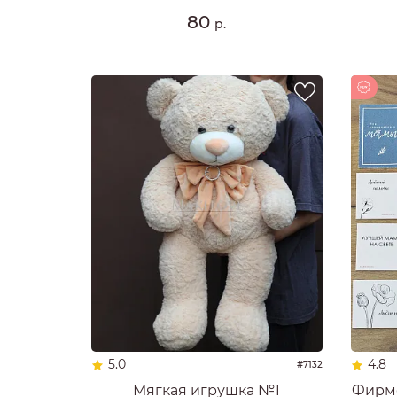
80
р.
Новинка
5.0
4.8
#7132
Мягкая игрушка №1
Фирме