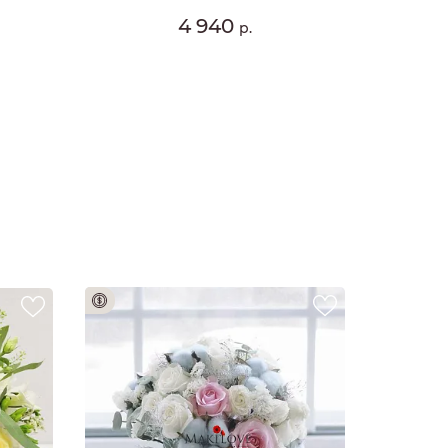
4 940
р.
плата 100%