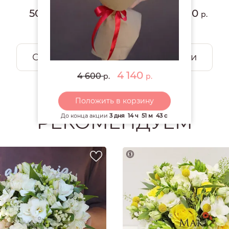
50
3 680
р.
р.
Смотреть все открытки и игрушки
4 140
4 600
р.
р.
Положить в корзину
РЕКОМЕНДУЕМ
До конца акции
3 дня
14 ч
51 м
42 с
Предо
Предоплата 100%