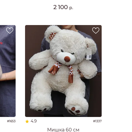
2 100
р.
4.9
#1653
#1337
Мишка 60 см