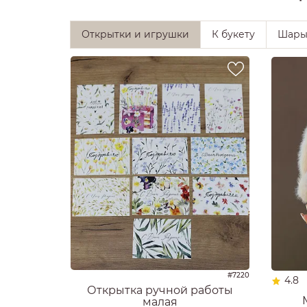
Открытки и игрушки
К букету
Шар
#7220
4.8
Открытка ручной работы
малая