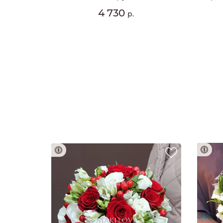
4 730
р.
Предоплата 100%
доплата 100%