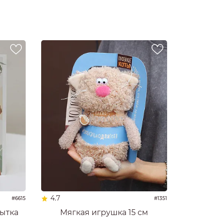
4.7
#6615
#1351
ытка
Мягкая игрушка 15 см