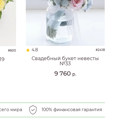
4.8
#2418
#600
Свадебный букет невесты
19
№33
9 760
р.
сего мира
100% финансовая гарантия