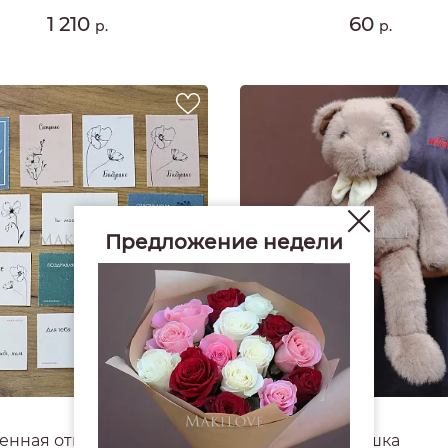
1 210
60
р.
р.
Предложение недели
4.8
#1779
нная открытка Makilove
Мишка