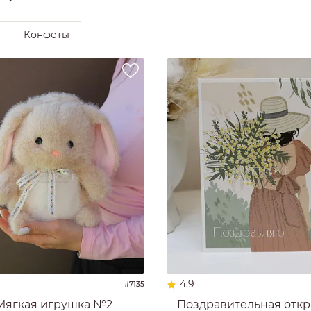
ы
Конфеты
4.9
#7135
Мягкая игрушка №2
Поздравительная откр