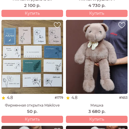
2 100
4 730
р.
р.
Купить
Купить
4.8
4.8
#1779
#1653
Фирменная открытка Makilove
Мишка
50
3 680
р.
р.
Купить
Купить