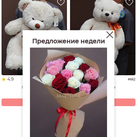
Предложение недели
4.9
5.0
#1337
#662
Мишка 60 см
Мишка 70 см
4 940
4 200
р.
р.
Купить
Купить
Смотреть все открытки и игрушки
РЕКОМЕНДУЕМ