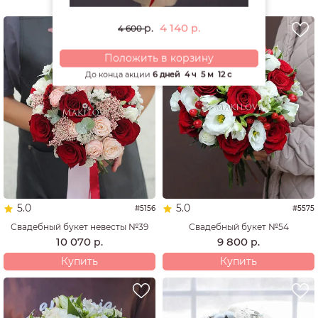
4 140
р.
р.
4 600
Положить в корзину
До конца акции
6 дней
4 ч
5 м
11 с
5.0
5.0
#5156
#5575
Свадебный букет невесты №39
Свадебный букет №54
10 070
9 800
р.
р.
Купить
Купить