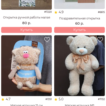
4.9
#7220
#6615
Открытка ручной работы малая
Поздравительная открытка
80
р.
60
р.
Купить
Купить
4.7
5.0
#1351
#7132
Мягкая игрушка 15 см
Мягкая игрушка №1