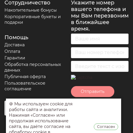
Сотрудничество
Укажите номер
вашего телефона и
Накопительные бонусы
мы Вам перезвоним
Корпоративные букеты и
в ближайшее
подарки
время.
Помощь
Доставка
Оплата
Гарантии
Обработка персональных
данных
Публичная оферта
Пользовательское
соглашение
Отправить
🍪 Мы используем cookie для
Нажимая на кнопку
работы сайта и аналитики.
отправить вы
Нажимая «Согласен» или
соглашаетесь с
продолжая использование
условиями
сайта, вы даёте согласие на
Согласен
обработки
обработку cookie в