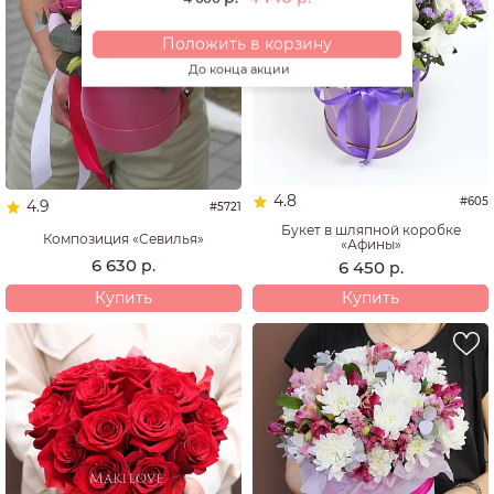
Положить в корзину
До конца акции
4.8
#605
4.9
#5721
Букет в шляпной коробке
Композиция «Севилья»
«Афины»
6 630
р.
6 450
р.
Купить
Купить