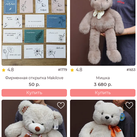
4.8
4.8
#1779
#1653
Фирменная открытка Makilove
Мишка
50
3 680
р.
р.
Купить
Купить