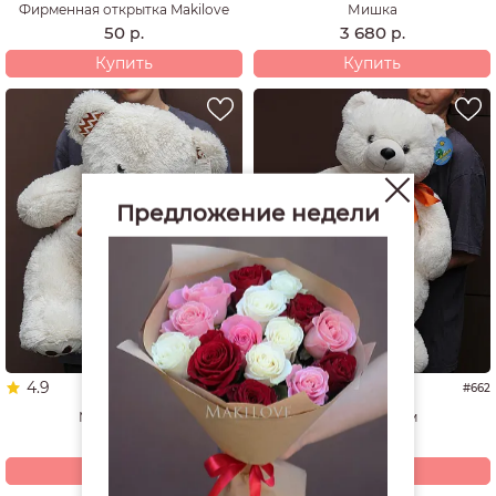
Фирменная открытка Makilove
Мишка
50
3 680
р.
р.
Купить
Купить
Предложение недели
4.9
5.0
#1337
#662
Мишка 60 см
Мишка 70 см
4 940
4 200
р.
р.
Купить
Купить