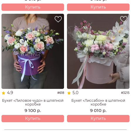
Купить
Купить
4.9
5.0
#618
#3215
Букет «Лиловое чудо» в шляпной
Букет «Лиссабон» в шляпной
коробке
коробке
9 100
9 010
р.
р.
Купить
Купить