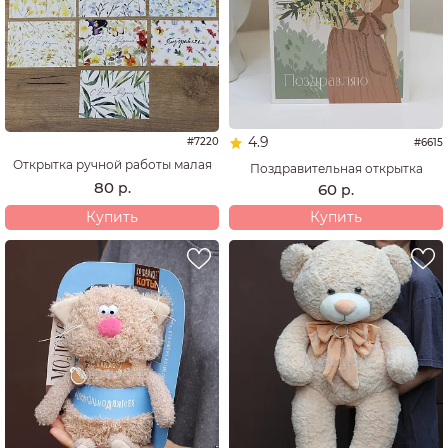
4.9
#7220
#6615
Открытка ручной работы малая
Поздравительная открытка
80
р.
60
р.
Купить
Купить