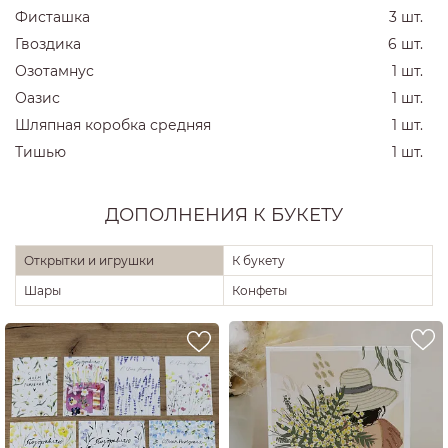
Фисташка
3 шт.
Гвоздика
6 шт.
Озотамнус
1 шт.
Оазис
1 шт.
Шляпная коробка средняя
1 шт.
Тишью
1 шт.
ДОПОЛНЕНИЯ К БУКЕТУ
Открытки и игрушки
К букету
Шары
Конфеты