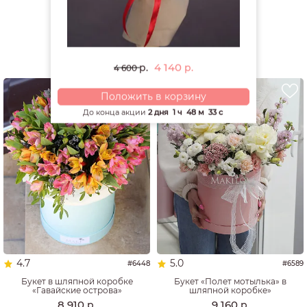
Смотреть все открытки и игрушки
РЕКОМЕНДУЕМ
4 140
р.
р.
4 600
Положить в корзину
До конца акции
2 дня
1 ч
48 м
32 с
4.7
5.0
#6448
#6589
Букет в шляпной коробке
Букет «Полет мотылька» в
«Гавайские острова»
шляпной коробке»
8 910
9 160
р.
р.