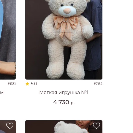
5.0
#1351
#7132
см
Мягкая игрушка №1
4 730
р.