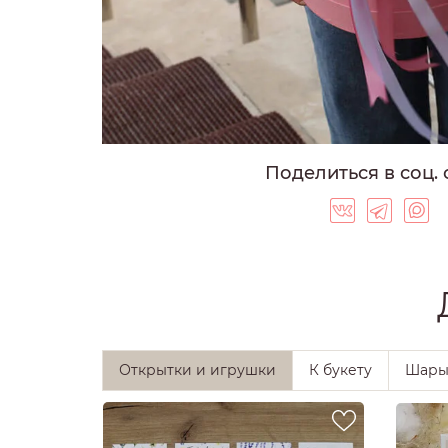
ГОЛЛАНДСКИЕ 
ФРАНЦУЗСКИЕ 
ВЫСОКИЕ РОЗ
СИНИЕ РОЗЫ
ФИОЛЕТОВЫЕ 
БОРДОВЫЕ РО
ОРАНЖЕВЫЕ Р
Поделиться в соц. 
РОЗЫ 40 СМ
РОЗЫ 50 СМ
РОЗЫ 60 СМ
Открытки и игрушки
К букету
Шар