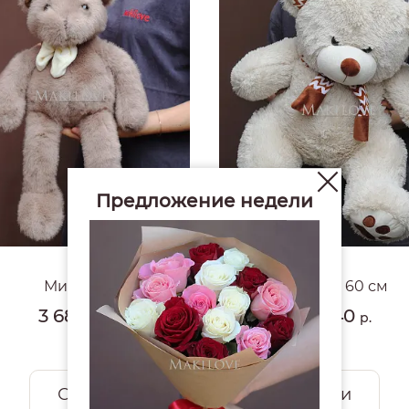
Предложение недели
4.9
#1653
Мишка
Мишка 60 см
3 680
4 940
р.
р.
Смотреть все открытки и игрушки