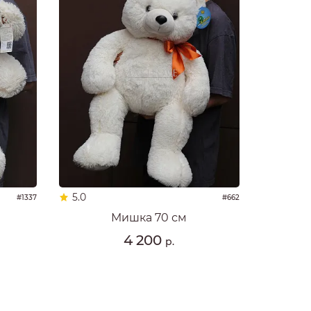
5.0
#1337
#662
Мишка 70 см
4 200
р.