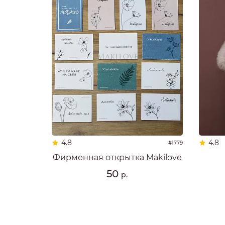
4.8
4.8
#1779
Фирменная открытка Makilove
50
р.