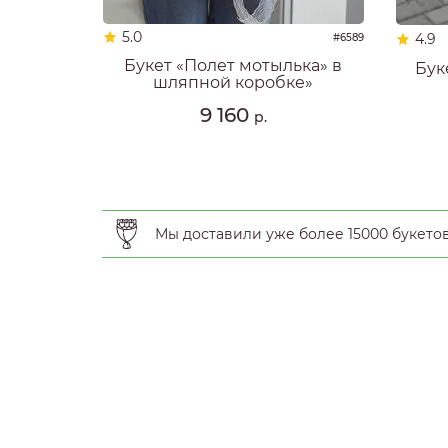
5.0
4.9
#6589
Букет «Полет мотылька» в
Бук
шляпной коробке»
9 160
р.
Мы доставили уже более 15000 букето