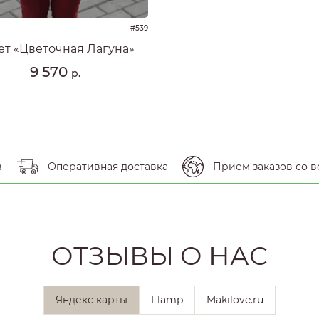
#539
ет «Цветочная Лагуна»
9 570
р.
в
Оперативная доставка
Прием заказов со в
ОТЗЫВЫ О НАС
Яндекс карты
Flamp
Makilove.ru