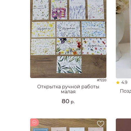
#7220
4.9
Открытка ручной работы
Поз
малая
80
р.
Новинка