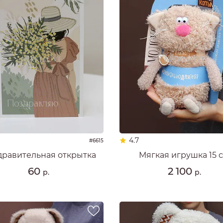
4.7
#6615
дравительная открытка
Мягкая игрушка 15 
60
2 100
р.
р.