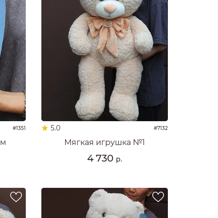
5.0
#1351
#7132
см
Мягкая игрушка №1
4 730
р.