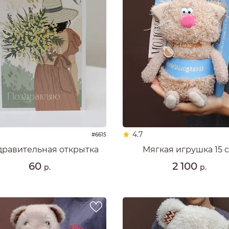
4.7
#6615
дравительная открытка
Мягкая игрушка 15 
60
2 100
р.
р.