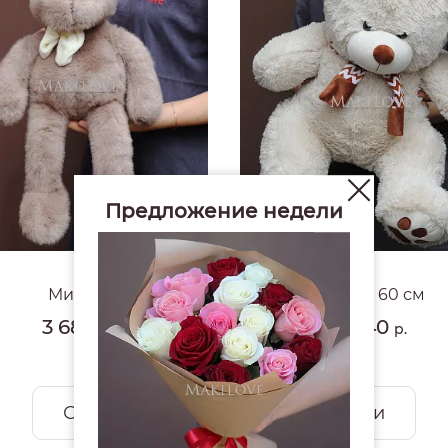
Предложение недели
4.9
#1653
Мишка
Мишка 60 см
3 680
4 940
р.
р.
Смотреть все открытки и игрушки