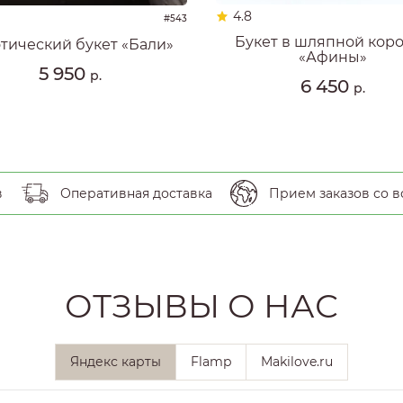
4.8
#543
Букет в шляпной кор
тический букет «Бали»
«Афины»
5 950
р.
6 450
р.
в
Оперативная доставка
Прием заказов со в
ОТЗЫВЫ О НАС
Яндекс карты
Flamp
Makilove.ru