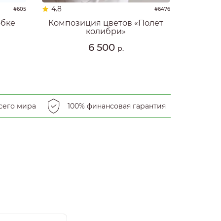
4.8
#605
#6476
обке
Композиция цветов «Полет
колибри»
6 500
р.
сего мира
100% финансовая гарантия