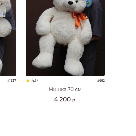
5.0
#1337
#662
Мишка 70 см
4 200
р.