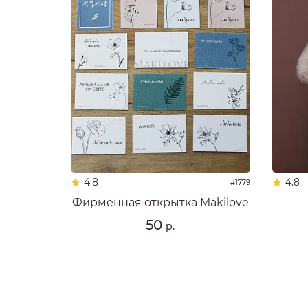
4.8
4.8
#1779
Фирменная открытка Makilove
50
р.