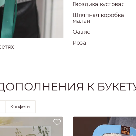
РОЗЫ
Гвоздика кустовая
РОЗЫ
Шляпная коробка
Ы
малая
Оазис
РОЗЫ
ЗЫ
Роза
сетях
ОЗЫ
ДОПОЛНЕНИЯ К БУКЕТ
ы
Конфеты