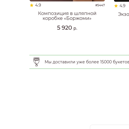
4.9
4.9
#5447
Композиция в шляпной
Экзо
коробке «Боржоми»
5 920
р.
Мы доставили уже более 15000 букето