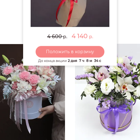
РЕКОМЕНДУЕМ
4 140
4 600
р.
р.
Предоплата 100%
Предо
Положить в корзину
До конца акции
2 дня
7 ч
8 м
32 с