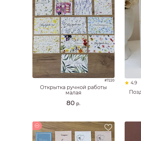
#7220
4.9
Открытка ручной работы
Поз
малая
80
р.
Новинка