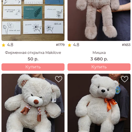
4.8
4.8
#1779
#1653
Фирменная открытка Makilove
Мишка
50
3 680
р.
р.
Купить
Купить