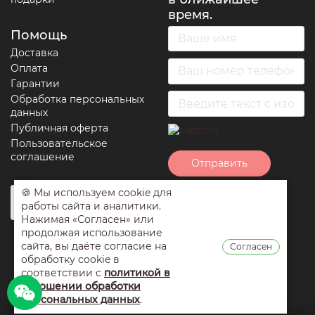
время.
Помощь
Доставка
Оплата
Гарантии
Обработка персональных
данных
Публичная оферта
Пользовательское
соглашение
Отправить
🍪 Мы используем cookie для
Нажимая на кнопку
работы сайта и аналитики.
отправить вы
Нажимая «Согласен» или
соглашаетесь с
продолжая использование
условиями
сайта, вы даёте согласие на
Согласен
обработки
обработку cookie в
персональных
соответствии с
политикой в
данных
,
публичной
отношении обработки
оферты
и
персональных данных
.
пользовательским