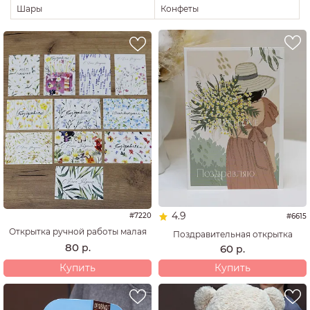
Шары
Конфеты
4.9
#7220
#6615
Открытка ручной работы малая
Поздравительная открытка
80
р.
60
р.
Купить
Купить