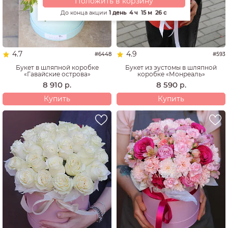
Положить в корзину
До конца акции
1 день
4 ч
15 м
25 с
4.7
4.9
#6448
#593
Букет в шляпной коробке
Букет из эустомы в шляпной
«Гавайские острова»
коробке «Монреаль»
8 910
8 590
р.
р.
Купить
Купить