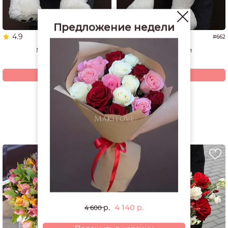
Предложение недели
4.9
5.0
#1337
#662
Мишка 60 см
Мишка 70 см
4 940
4 200
р.
р.
Купить
Купить
Смотреть все открытки и игрушки
РЕКОМЕНДУЕМ
4 140
р.
р.
4 600