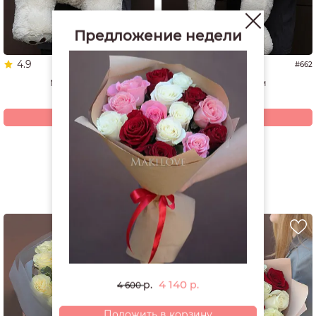
Предложение недели
4.9
5.0
#1337
#662
Мишка 60 см
Мишка 70 см
4 940
4 200
р.
р.
Купить
Купить
Смотреть все открытки и игрушки
РЕКОМЕНДУЕМ
4 140
р.
р.
4 600
Положить в корзину