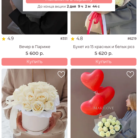
До конца акции
2 дня
9 ч
2 м
43 с
4.9
4.8
#351
#6219
Вечер в Париже
Букет из 15 красных и белых роз
5 600
5 620
р.
р.
Купить
Купить