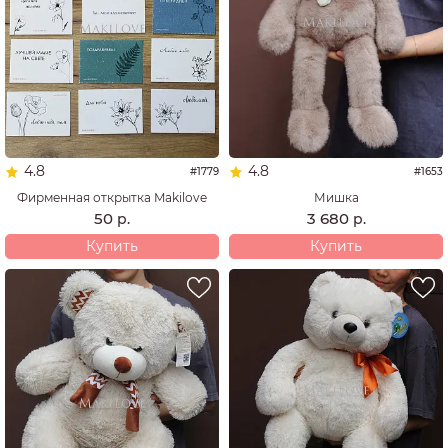
4.8
4.8
#1779
#1653
Фирменная открытка Makilove
Мишка
50
3 680
р.
р.
Купить
Купить