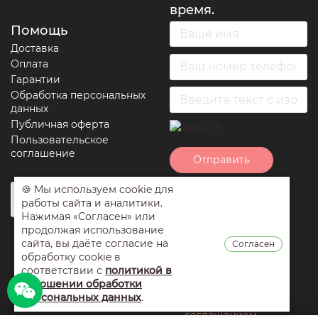
время.
Помощь
Доставка
Оплата
Гарантии
Обработка персональных
данных
Публичная оферта
Пользовательское
соглашение
Отправить
🍪 Мы используем cookie для
Нажимая на кнопку
работы сайта и аналитики.
отправить вы
Нажимая «Согласен» или
соглашаетесь с
продолжая использование
условиями
сайта, вы даёте согласие на
Согласен
обработки
обработку cookie в
персональных
соответствии с
политикой в
данных
,
публичной
отношении обработки
оферты
и
персональных данных
.
пользовательским
соглашением