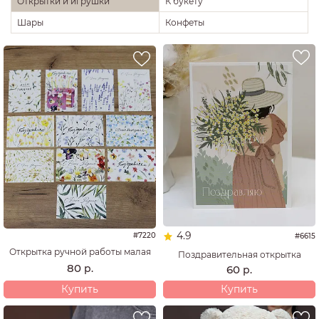
Открытки и игрушки
К букету
Шары
Конфеты
4.9
#7220
#6615
Открытка ручной работы малая
Поздравительная открытка
80
р.
60
р.
Купить
Купить