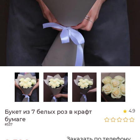
4.9
Букет из 7 белых роз в крафт
бумаге
#537
Заказать по телефону