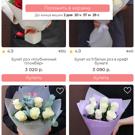
Положить в корзину
До конца акции
2 дня
20 ч
57 м
28 с
4.9
4.9
#352
#451
Букет роз «Клубничный
Букет из 9 белых роз в крафт
пломбир»
бумаге
3 020
3 090
р.
р.
Купить
Купить