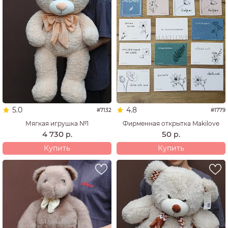
5.0
4.8
#7132
#1779
Мягкая игрушка №1
Фирменная открытка Makilove
4 730
50
р.
р.
Купить
Купить