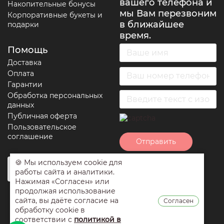
вашего телефона и
Накопительные бонусы
мы Вам перезвоним
Корпоративные букеты и
в ближайшее
подарки
время.
Помощь
Доставка
Оплата
Гарантии
Обработка персональных
данных
Публичная оферта
Пользовательское
соглашение
Отправить
🍪 Мы используем cookie для
Нажимая на кнопку
работы сайта и аналитики.
отправить вы
Нажимая «Согласен» или
соглашаетесь с
продолжая использование
условиями
сайта, вы даёте согласие на
Согласен
обработки
обработку cookie в
персональных
соответствии с
политикой в
данных
,
публичной