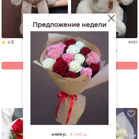
Предложение недели
4.8
4.9
#1653
#1337
Мишка
Мишка 60 см
3 680
4 940
р.
р.
Купить
Купить
Смотреть все открытки и игрушки
РЕКОМЕНДУЕМ
4 140
р.
р.
4 600