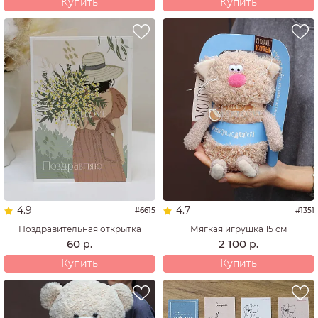
Купить
Купить
4.9
4.7
#6615
#1351
Поздравительная открытка
Мягкая игрушка 15 см
60
2 100
р.
р.
Купить
Купить