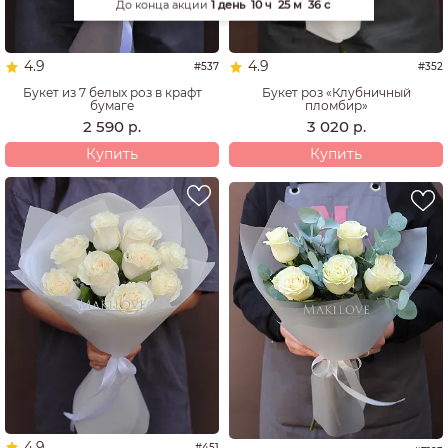
До конца акции
1 день
10 ч
25 м
35 с
4.9
4.9
#537
#352
Букет из 7 белых роз в крафт
Букет роз «Клубничный
бумаге
пломбир»
2 590
3 020
р.
р.
Купить
Купить
4.9
#451