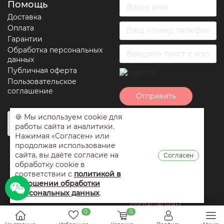
Помощь
Доставка
Оплата
Гарантии
Обработка персональных
данных
Публичная оферта
Пользовательское
соглашение
Отправить
🍪 Мы используем cookie для
Нажимая на кнопку
работы сайта и аналитики.
отправить вы
Нажимая «Согласен» или
соглашаетесь с
продолжая использование
условиями
сайта, вы даёте согласие на
Согласен
обработки
обработку cookie в
персональных
соответствии с
политикой в
данных
,
публичной
отношении обработки
оферты
и
персональных данных
.
пользовательским
соглашением
0
0