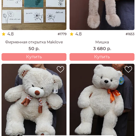
4.8
4.8
#1779
#1653
Фирменная открытка Makilove
Мишка
50
3 680
р.
р.
Купить
Купить