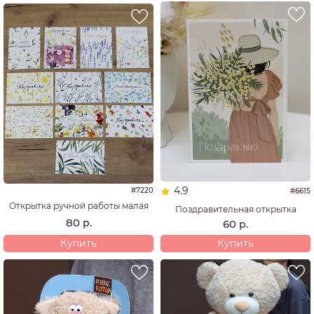
4.9
#7220
#6615
Открытка ручной работы малая
Поздравительная открытка
80
р.
60
р.
Купить
Купить