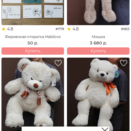
4.8
4.8
#1779
#1653
Фирменная открытка Makilove
Мишка
50
3 680
р.
р.
Купить
Купить