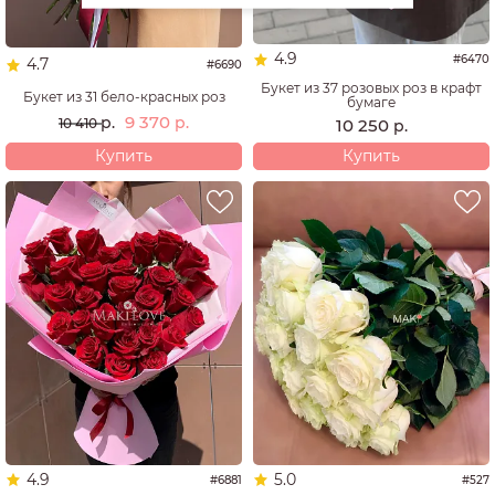
4.9
#6470
4.7
#6690
Букет из 37 розовых роз в крафт
Букет из 31 бело-красных роз
бумаге
9 370
р.
р.
10 250
10 410
р.
Купить
Купить
4.9
5.0
#6881
#527