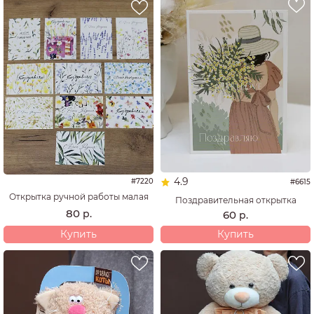
4.9
#7220
#6615
Открытка ручной работы малая
Поздравительная открытка
80
р.
60
р.
Купить
Купить