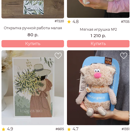
4.8
#7220
#7135
Открытка ручной работы малая
Мягкая игрушка №2
80
р.
1 210
р.
Купить
Купить
4.9
4.7
#6615
#1351