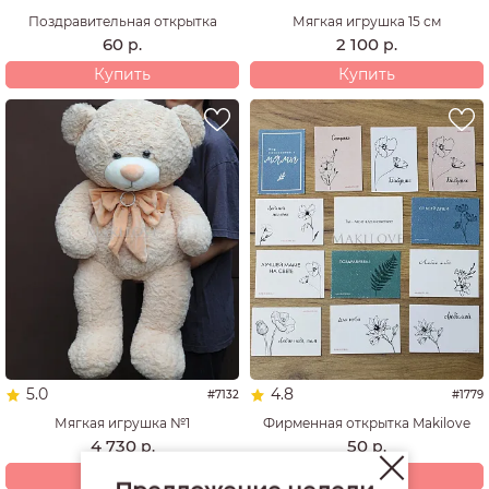
Поздравительная открытка
Мягкая игрушка 15 см
60
2 100
р.
р.
Купить
Купить
5.0
4.8
#7132
#1779
Мягкая игрушка №1
Фирменная открытка Makilove
4 730
50
р.
р.
Купить
Купить