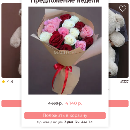
Предложение недели
4.8
4.9
#1653
#1337
Мишка
Мишка 60 см
3 680
4 940
р.
р.
4 140
р.
р.
Купить
Купить
4 600
Положить в корзину
Смотреть все открытки и игрушки
До конца акции
3 дня
3 ч
4 м
1 с