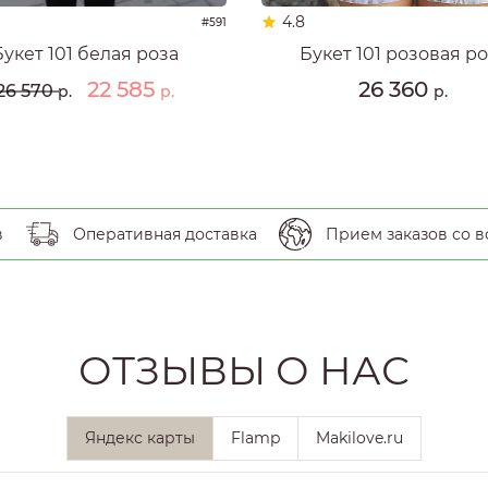
4.8
#591
Букет 101 белая роза
Букет 101 розовая р
22 585
26 360
26 570
р.
р.
р.
в
Оперативная доставка
Прием заказов со в
ОТЗЫВЫ О НАС
Яндекс карты
Flamp
Makilove.ru