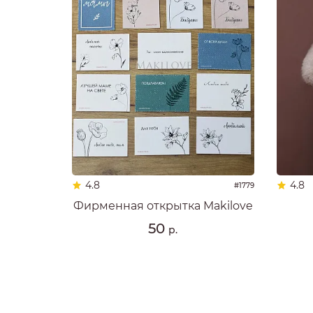
4.8
4.8
#1779
Фирменная открытка Makilove
50
р.