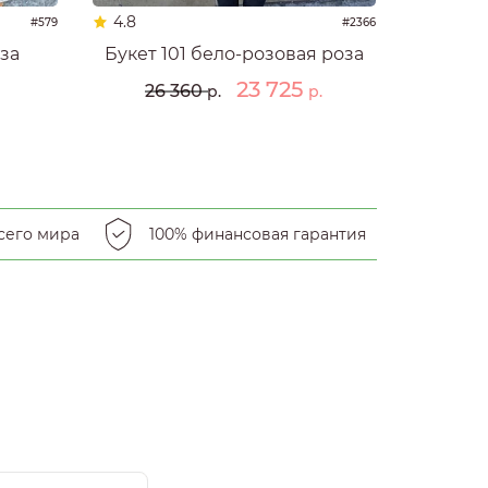
4.8
#579
#2366
оза
Букет 101 бело-розовая роза
23 725
26 360
р.
р.
сего мира
100% финансовая гарантия