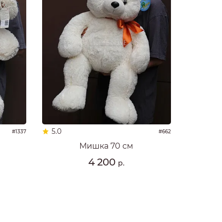
5.0
#1337
#662
Мишка 70 см
4 200
р.