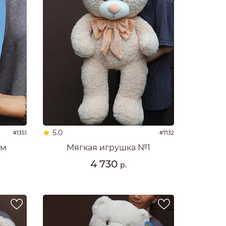
5.0
#1351
#7132
см
Мягкая игрушка №1
4 730
р.