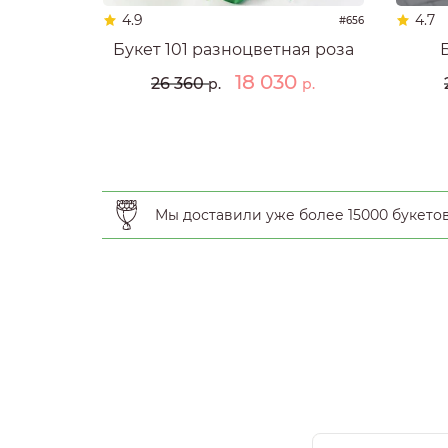
4.9
4.7
#656
Букет 101 разноцветная роза
18 030
26 360
р.
р.
Мы доставили уже более 15000 букето