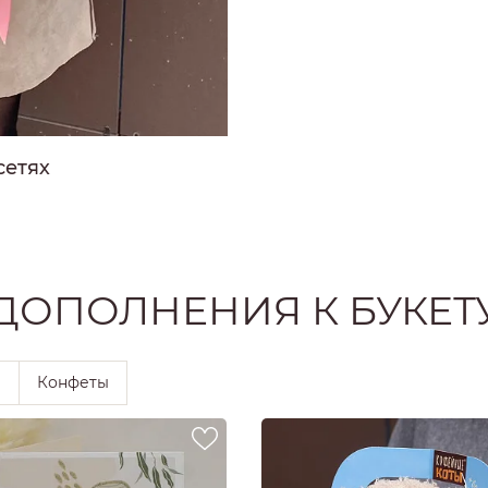
РОЗЫ
РОЗЫ
Ы
РОЗЫ
ЗЫ
сетях
ОЗЫ
ДОПОЛНЕНИЯ К БУКЕТ
ы
Конфеты