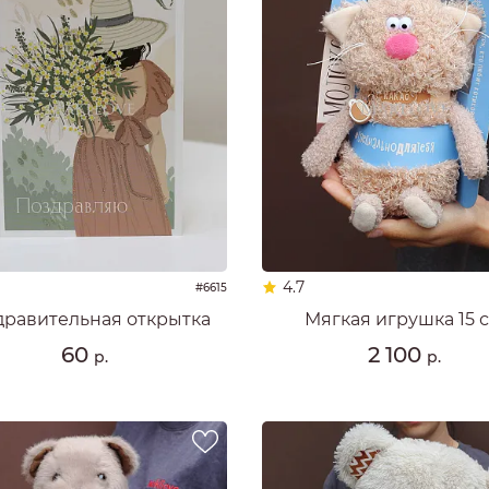
4.7
#6615
дравительная открытка
Мягкая игрушка 15 
60
2 100
р.
р.