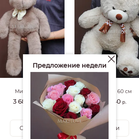
Предложение недели
4.9
#1653
Мишка
Мишка 60 см
3 680
4 940
р.
р.
Смотреть все открытки и игрушки