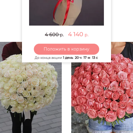
РЕКОМЕНДУЕМ
4 140
4 600
р.
р.
Положить в корзину
До конца акции
1 день
20 ч
17 м
12 с