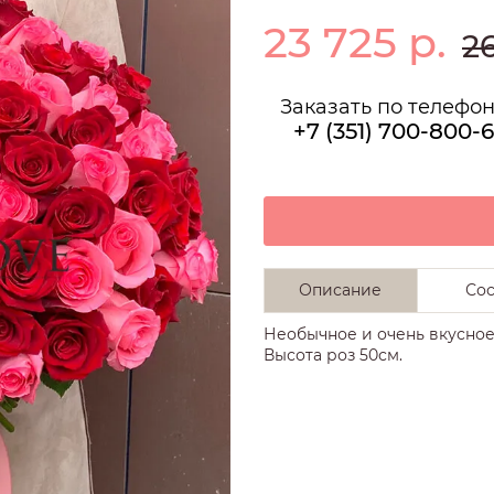
ОБКАХ
23 725
р.
 ЦВЕТЫ
НА ДЕНЬ РОЖДЕНИЯ
2
ВОНОК
НА ДЕНЬ РОЖДЕНИЯ
БЕЛЫЕ ОРХИДЕИ
Заказать по телефо
ЕНКА
+7 (351) 700-800-6
ИМИ
ОРОНЫ
БЕЛЫЕ ГВОЗДИКИ
7
КЕТЫ
КУСТОВЫЕ ГВОЗДИКИ
РОЗОВЫЕ ГВОЗДИКИ
Описание
Сос
Е
Необычное и очень вкусное
ЗАМИ
Высота роз 50см.
Е