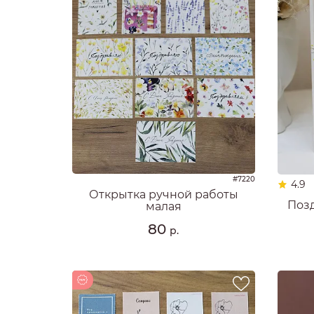
#7220
4.9
Открытка ручной работы
Поз
малая
80
р.
Новинка