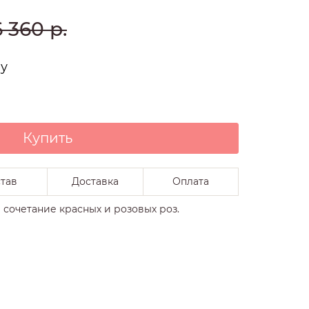
О НАС
6 360
р.
ну
Купить
тав
Доставка
Оплата
 сочетание красных и розовых роз.