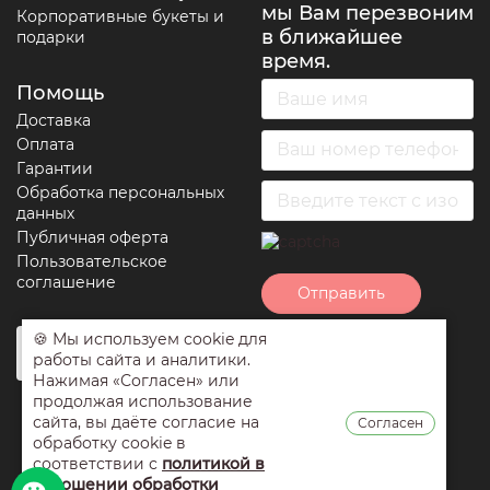
мы Вам перезвоним
Корпоративные букеты и
в ближайшее
подарки
время.
Помощь
Доставка
Оплата
Гарантии
Обработка персональных
данных
Публичная оферта
Пользовательское
соглашение
Отправить
🍪 Мы используем cookie для
Нажимая на кнопку
работы сайта и аналитики.
отправить вы
Нажимая «Согласен» или
соглашаетесь с
продолжая использование
условиями
сайта, вы даёте согласие на
Согласен
обработки
обработку cookie в
персональных
соответствии с
политикой в
данных
,
публичной
отношении обработки