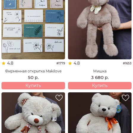
4.8
4.8
#1779
#1653
Фирменная открытка Makilove
Мишка
50
3 680
р.
р.
Купить
Купить