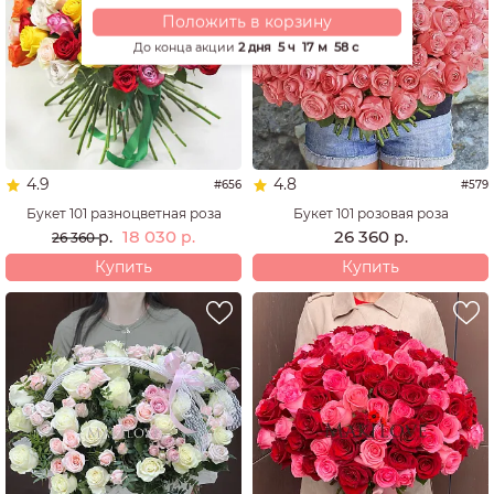
Положить в корзину
До конца акции
2 дня
5 ч
17 м
57 с
4.9
4.8
#656
#579
Букет 101 разноцветная роза
Букет 101 розовая роза
18 030
26 360
р.
р.
р.
26 360
Купить
Купить