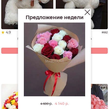
Предложение недели
4.9
5.0
#1337
#662
Мишка 60 см
Мишка 70 см
4 940
4 200
р.
р.
Купить
Купить
Смотреть все открытки и игрушки
РЕКОМЕНДУЕМ
4 140
р.
р.
4 600