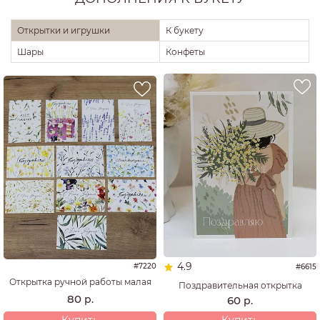
Открытки и игрушки
К букету
Шары
Конфеты
4.9
#7220
#6615
Открытка ручной работы малая
Поздравительная открытка
80
р.
60
р.