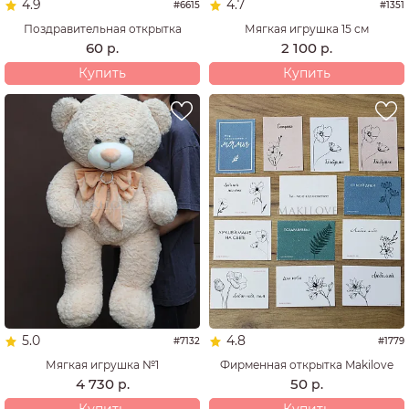
4.9
4.7
#6615
#1351
Поздравительная открытка
Мягкая игрушка 15 см
60
2 100
р.
р.
Купить
Купить
5.0
4.8
#7132
#1779
Мягкая игрушка №1
Фирменная открытка Makilove
4 730
50
р.
р.