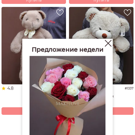
Купить
Купить
Предложение недели
4.8
4.9
#1653
#1337
Мишка
Мишка 60 см
3 680
4 940
р.
р.
Купить
Купить
Смотреть все открытки и игрушки