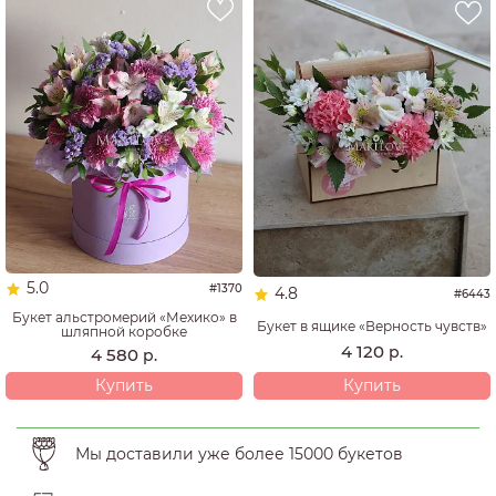
5.0
#1370
4.8
#6443
Букет альстромерий «Мехико» в
Букет в ящике «Верность чувств»
шляпной коробке
4 120
р.
4 580
р.
Купить
Купить
Мы доставили уже более 15000 букетов