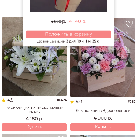
РЕКОМЕНДУЕМ
4 140
р.
р.
4 600
Положить в корзину
До конца акции
3 дня
10 ч
1 м
34 с
4.9
#6424
5.0
#389
Композиция в ящике «Первый
Композиция «Вдохновение»
иней»
4 900
р.
4 180
р.
Купить
Купить