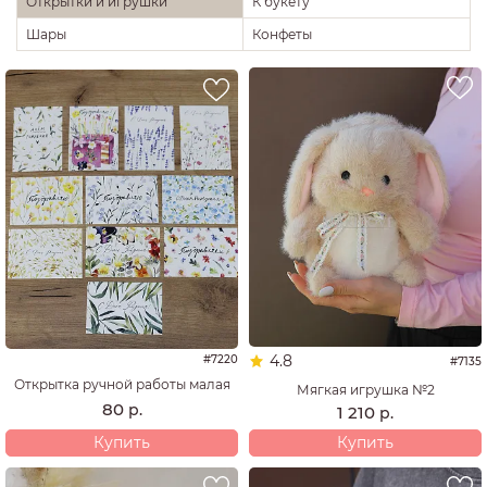
Открытки и игрушки
К букету
Шары
Конфеты
4.8
#7220
#7135
Открытка ручной работы малая
Мягкая игрушка №2
80
р.
1 210
р.
Купить
Купить