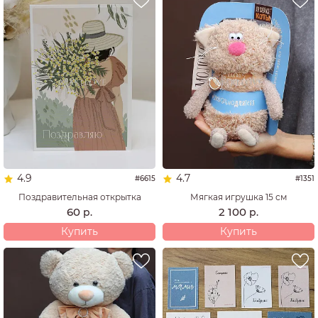
4.9
4.7
#6615
#1351
Поздравительная открытка
Мягкая игрушка 15 см
60
2 100
р.
р.
Купить
Купить