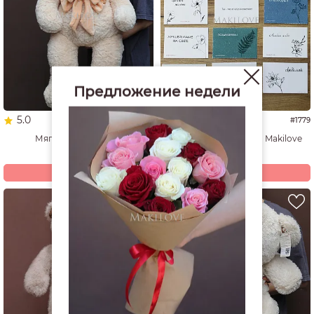
Предложение недели
5.0
4.8
#7132
#1779
Мягкая игрушка №1
Фирменная открытка Makilove
4 730
50
р.
р.
Купить
Купить