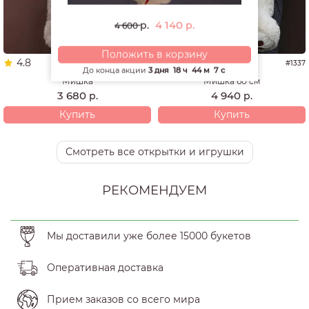
4 140
р.
р.
4 600
Положить в корзину
4.8
4.9
#1653
#1337
До конца акции
3 дня
18 ч
44 м
7 с
Мишка
Мишка 60 см
3 680
4 940
р.
р.
Купить
Купить
Смотреть все открытки и игрушки
РЕКОМЕНДУЕМ
Мы доставили уже более 15000 букетов
Оперативная доставка
Прием заказов со всего мира