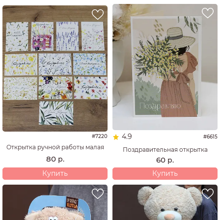
4.9
#7220
#6615
Открытка ручной работы малая
Поздравительная открытка
80
р.
60
р.
Купить
Купить