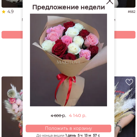
Предложение недели
4.9
5.0
#1337
#662
Мишка 60 см
Мишка 70 см
4 940
4 200
р.
р.
Купить
Купить
Смотреть все открытки и игрушки
РЕКОМЕНДУЕМ
4 140
р.
р.
4 600
Положить в корзину
До конца акции
1 день
5 ч
13 м
56 с