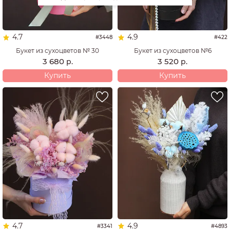
4.7
4.9
#3448
#422
Букет из сухоцветов № 30
Букет из сухоцветов №6
3 680
3 520
р.
р.
Купить
Купить
4.7
4.9
#3341
#4893