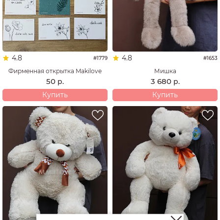
4.8
4.8
#1779
#1653
Фирменная открытка Makilove
Мишка
50
3 680
р.
р.
Купить
Купить