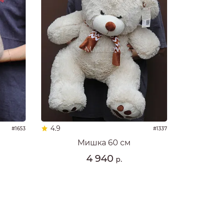
4.9
#1653
#1337
Мишка 60 см
4 940
р.