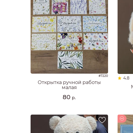
#7220
4.8
Открытка ручной работы
малая
80
р.
Новинка