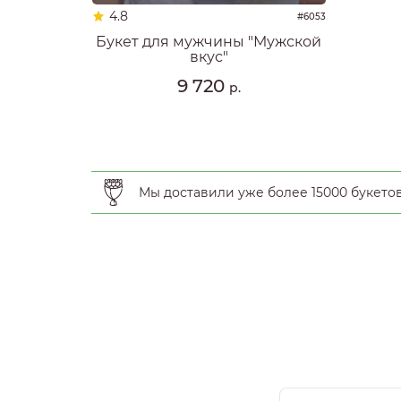
4.8
#6053
Букет для мужчины "Мужской
вкус"
9 720
р.
Мы доставили уже более 15000 букето