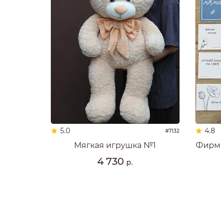
5.0
4.8
#7132
Мягкая игрушка №1
Фирме
4 730
р.