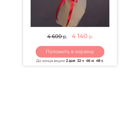
РЕКОМЕНДУЕМ
4 140
4 600
р.
р.
Положить в корзину
До конца акции
2 дня
22 ч
46 м
47 с