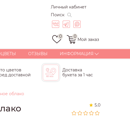
Личный кабинет
Поиск
0
0
Мой заказ
ОЦВЕТЫ
ОТЗЫВЫ
ИНФОРМАЦИЯ
ДОСТАВКА
то цветов
Доставка
ОПЛАТА
ред доставкой
букета за 1 час
СТАТЬИ
ГАРАНТИИ
ное облако
КОРПОРАТИВНЫЕ
БУКЕТЫ И ПОДАРКИ
5.0
лако
КОНТАКТЫ
ПОЧЕМУ МЫ?
СКИДКИ И БОНУСЫ