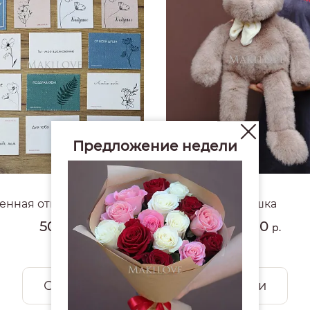
Предложение недели
4.8
#1779
нная открытка Makilove
Мишка
50
3 680
р.
р.
Смотреть все открытки и игрушки