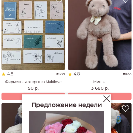
4.8
4.8
#1779
#1653
Фирменная открытка Makilove
Мишка
50
3 680
р.
р.
Купить
Купить
Предложение недели