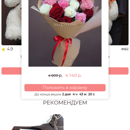
4.9
5.0
#1337
#662
Мишка 60 см
Мишка 70 см
4 940
4 200
р.
р.
Купить
Купить
4 140
р.
р.
4 600
Смотреть все открытки и игрушки
Положить в корзину
До конца акции
2 дня
4 ч
43 м
20 с
РЕКОМЕНДУЕМ