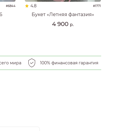
4.8
#6844
#1771
6
Букет «Летняя фантазия»
4 900
р.
сего мира
100% финансовая гарантия