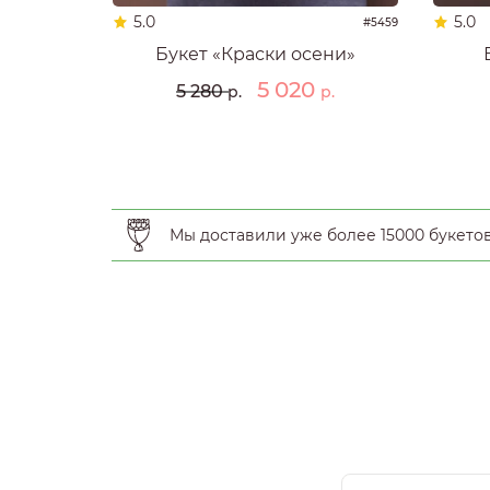
5.0
5.0
#5459
Букет «Краски осени»
5 020
5 280
р.
р.
Мы доставили уже более 15000 букето