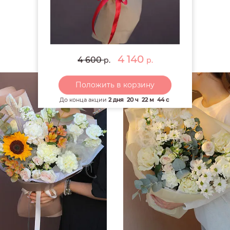
РЕКОМЕНДУЕМ
4 140
4 600
р.
р.
Положить в корзину
До конца акции
2 дня
20 ч
22 м
44 с