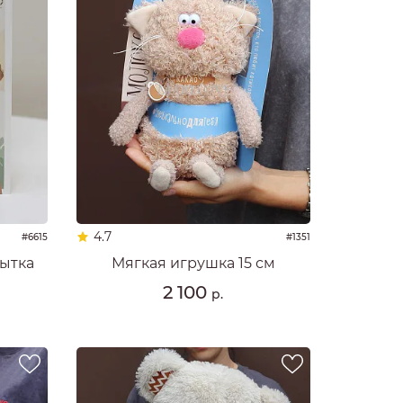
4.7
#6615
#1351
ытка
Мягкая игрушка 15 см
2 100
р.