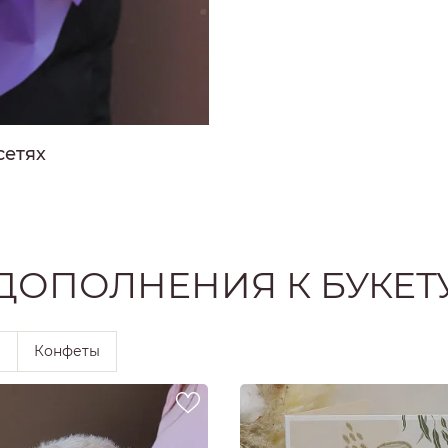
РОЗЫ
РОЗЫ
Ы
РОЗЫ
ЗЫ
сетях
ОЗЫ
ДОПОЛНЕНИЯ К БУКЕТ
ы
Конфеты