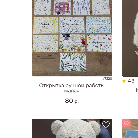
#7220
4.8
Открытка ручной работы
малая
80
р.
Новинка