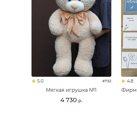
5.0
4.8
#7132
Мягкая игрушка №1
Фирме
4 730
р.