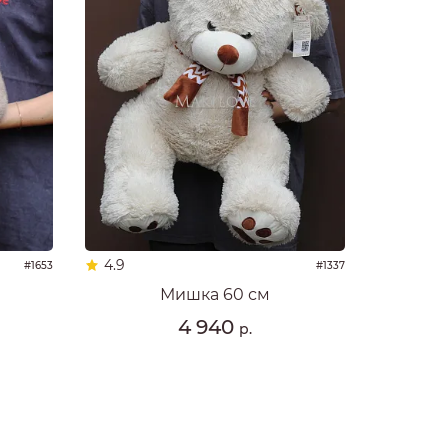
4.9
#1653
#1337
Мишка 60 см
4 940
р.