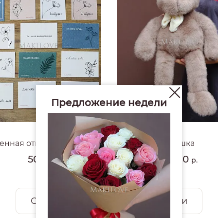
Предложение недели
4.8
#1779
нная открытка Makilove
Мишка
50
3 680
р.
р.
Смотреть все открытки и игрушки