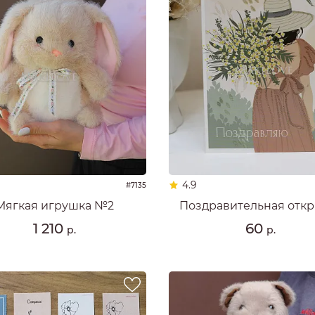
4.9
#7135
Мягкая игрушка №2
Поздравительная откр
1 210
60
р.
р.