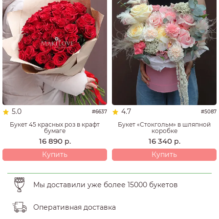
5.0
4.7
#6637
#5087
Букет 45 красных роз в крафт
Букет «Стокгольм» в шляпной
бумаге
коробке
16 890
16 340
р.
р.
Купить
Купить
Мы доставили уже более 15000 букетов
Оперативная доставка