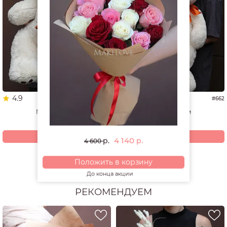
4.9
5.0
#1337
#662
Мишка 60 см
Мишка 70 см
4 940
4 200
р.
р.
Купить
Купить
4 140
р.
р.
4 600
Положить в корзину
Смотреть все открытки и игрушки
До конца акции
РЕКОМЕНДУЕМ