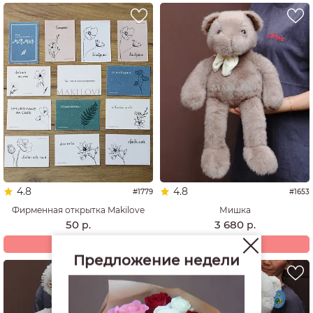
4.8
4.8
#1779
#1653
Фирменная открытка Makilove
Мишка
50
3 680
р.
р.
Купить
Купить
Предложение недели