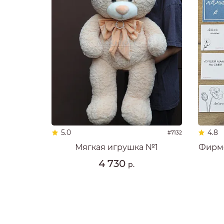
5.0
4.8
#7132
Мягкая игрушка №1
Фирме
4 730
р.