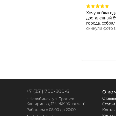
+7 (351) 700-800-6
О ко
Отзыв
г. Челябинск, ул. Братьев
Кашириных, 124. ЖК "Флагман"
Статьи
Работаем с 08:00 до 20:00
Контак
Карта 