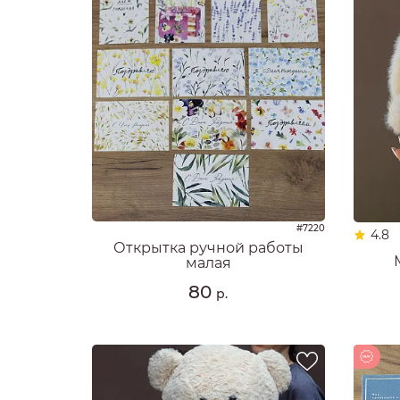
#7220
4.8
Открытка ручной работы
малая
80
р.
Новинка