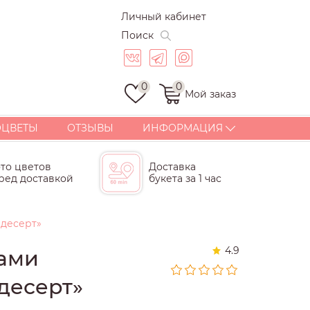
Личный кабинет
Поиск
0
0
Мой заказ
ОЦВЕТЫ
ОТЗЫВЫ
ИНФОРМАЦИЯ
ДОСТАВКА
то цветов
Доставка
ОПЛАТА
ред доставкой
букета за 1 час
СТАТЬИ
ГАРАНТИИ
 десерт»
КОРПОРАТИВНЫЕ
БУКЕТЫ И ПОДАРКИ
4.9
нами
КОНТАКТЫ
ПОЧЕМУ МЫ?
десерт»
СКИДКИ И БОНУСЫ