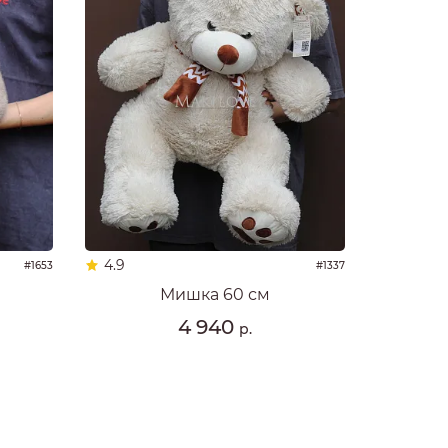
4.9
#1653
#1337
Мишка 60 см
4 940
р.