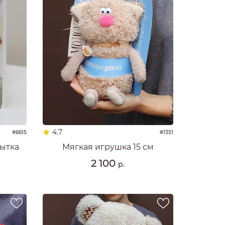
4.7
#6615
#1351
ытка
Мягкая игрушка 15 см
2 100
р.