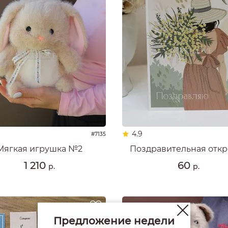
4.9
#7135
Мягкая игрушка №2
Поздравительная откр
1 210
60
р.
р.
Предложение недели