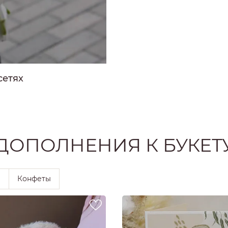
РОЗЫ
РОЗЫ
Ы
РОЗЫ
ЗЫ
сетях
ОЗЫ
ДОПОЛНЕНИЯ К БУКЕТ
ы
Конфеты