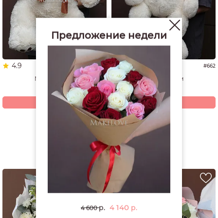
Предложение недели
4.9
5.0
#1337
#662
Мишка 60 см
Мишка 70 см
4 940
4 200
р.
р.
Купить
Купить
Смотреть все открытки и игрушки
РЕКОМЕНДУЕМ
4 140
р.
р.
4 600