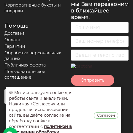
мы Вам перезвоним
Корпоративные букеты и
в ближайшее
подарки
время.
Помощь
Доставка
Оплата
Гарантии
Обработка персональных
данных
Публичная оферта
Пользовательское
соглашение
Отправить
🍪 Мы используем cookie для
Нажимая на кнопку
работы сайта и аналитики.
отправить вы
Нажимая «Согласен» или
соглашаетесь с
продолжая использование
условиями
сайта, вы даёте согласие на
Согласен
обработки
обработку cookie в
персональных
соответствии с
политикой в
данных
,
публичной
отношении обработки