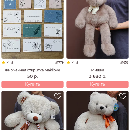
4.8
4.8
#1779
#1653
Фирменная открытка Makilove
Мишка
50
3 680
р.
р.
Купить
Купить