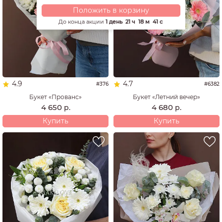
Положить в корзину
До конца акции
1 день
21 ч
18 м
40 с
4.9
4.7
#376
#6382
Букет «Прованс»
Букет «Летний вечер»
4 650
4 680
р.
р.
Купить
Купить