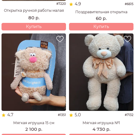
4.9
#7220
#6615
Открытка ручной работы малая
Поздравительная открытка
80
р.
60
р.
Купить
Купить
4.7
5.0
#1351
#7132
Мягкая игрушка 15 см
Мягкая игрушка №1
2 100
4 730
р.
р.