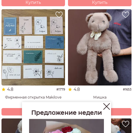
Купить
Купить
4.8
4.8
#1779
#1653
Фирменная открытка Makilove
Мишка
50
3 680
р.
р.
Купить
Купить
Предложение недели