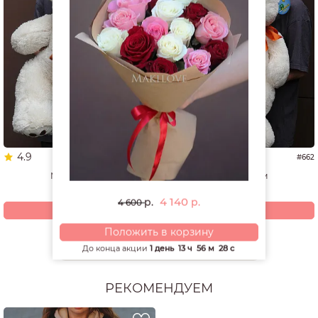
4.9
5.0
#1337
#662
Мишка 60 см
Мишка 70 см
4 940
4 200
р.
р.
4 140
р.
р.
4 600
Купить
Купить
Положить в корзину
Смотреть все открытки и игрушки
До конца акции
1 день
13 ч
56 м
28 с
РЕКОМЕНДУЕМ