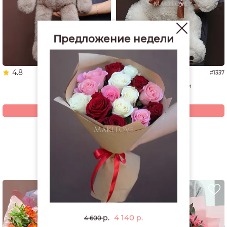
Предложение недели
4.8
4.9
#1653
#1337
Мишка
Мишка 60 см
3 680
4 940
р.
р.
Купить
Купить
Смотреть все открытки и игрушки
РЕКОМЕНДУЕМ
4 140
р.
р.
4 600