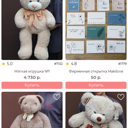
5.0
4.8
#7132
#1779
Мягкая игрушка №1
Фирменная открытка Makilove
4 730
50
р.
р.
Купить
Купить