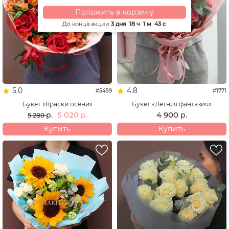
Положить в корзину
До конца акции
3 дня
18 ч
1 м
42 с
5.0
4.8
#5459
#1771
Букет «Краски осени»
Букет «Летняя фантазия»
5 020
4 900
р.
р.
р.
5 280
Купить
Купить