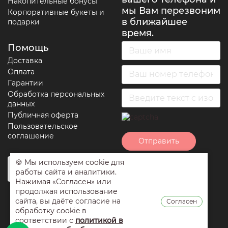
Накопительные бонусы
мы Вам перезвоним
Корпоративные букеты и
в ближайшее
подарки
время.
Помощь
Доставка
Оплата
Гарантии
Обработка персональных
данных
Публичная оферта
Пользовательское
соглашение
Отправить
🍪 Мы используем cookie для
Нажимая на кнопку
работы сайта и аналитики.
отправить вы
Нажимая «Согласен» или
соглашаетесь с
продолжая использование
условиями
сайта, вы даёте согласие на
Согласен
обработки
обработку cookie в
персональных
соответствии с
политикой в
данных
,
публичной