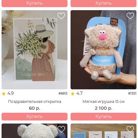
Купить
Купить
4.9
4.7
#6615
#1351
Поздравительная открытка
Мягкая игрушка 15 см
60
2 100
р.
р.
Купить
Купить