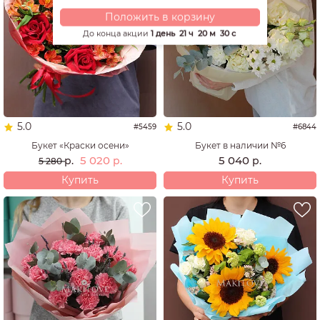
Положить в корзину
До конца акции
1 день
21 ч
20 м
29 с
5.0
5.0
#5459
#6844
Букет «Краски осени»
Букет в наличии №6
5 020
5 040
р.
р.
р.
5 280
Купить
Купить