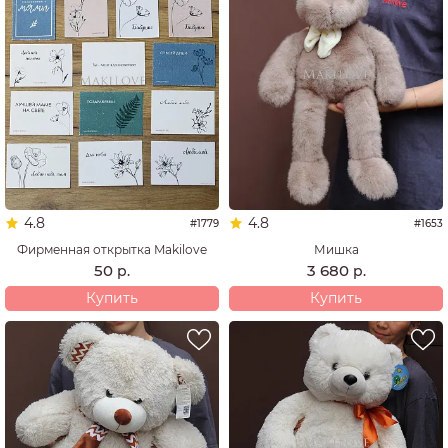
4.8
4.8
#1779
#1653
Фирменная открытка Makilove
Мишка
50
3 680
р.
р.
Купить
Купить