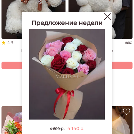
Предложение недели
4.9
5.0
#1337
#662
Мишка 60 см
Мишка 70 см
4 940
4 200
р.
р.
Купить
Купить
Смотреть все открытки и игрушки
РЕКОМЕНДУЕМ
4 140
р.
р.
4 600