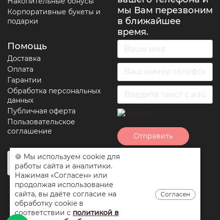
Накопительные бонусы
мы Вам перезвоним
Корпоративные букеты и
в ближайшее
подарки
время.
Помощь
Доставка
Оплата
Гарантии
Обработка персональных
данных
Публичная оферта
Пользовательское
соглашение
Отправить
🍪 Мы используем cookie для
Нажимая на кнопку
работы сайта и аналитики.
отправить вы
Нажимая «Согласен» или
соглашаетесь с
продолжая использование
условиями
сайта, вы даёте согласие на
Согласен
обработки
обработку cookie в
персональных
соответствии с
политикой в
данных
,
публичной