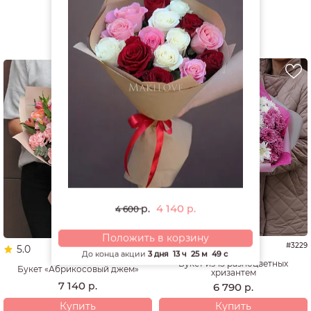
РЕКОМЕНДУЕМ
4 140
р.
р.
4 600
Положить в корзину
4.9
#3229
5.0
#3462
До конца акции
3 дня
13 ч
25 м
48 с
Букет из 15 разноцветных
Букет «Абрикосовый джем»
хризантем
7 140
р.
6 790
р.
Купить
Купить