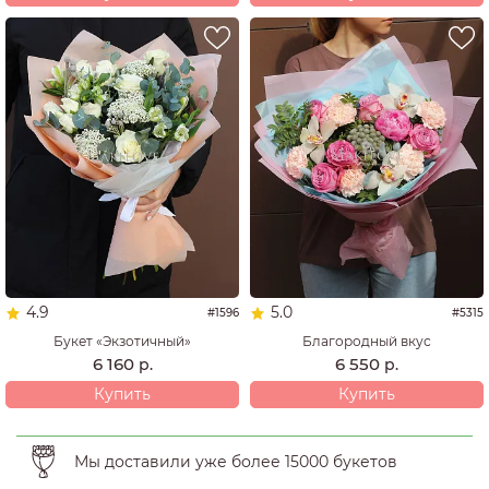
4.9
5.0
#1596
#5315
Букет «Экзотичный»
Благородный вкус
6 160
6 550
р.
р.
Купить
Купить
Мы доставили уже более 15000 букетов