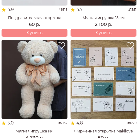
4.9
4.7
#6615
#1351
Поздравительная открытка
Мягкая игрушка 15 см
60
2 100
р.
р.
Купить
Купить
5.0
4.8
#7132
#1779
Мягкая игрушка №1
Фирменная открытка Makilove
4 730
50
р.
р.