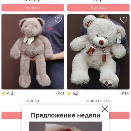
Купить
Купить
4.8
4.9
#1653
#1337
Мишка
Мишка 60 см
3 680
4 940
р.
р.
Предложение недели
Купить
Купить
Смотреть все открытки и игрушки