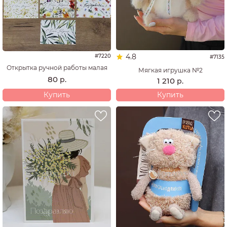
4.8
#7220
#7135
Открытка ручной работы малая
Мягкая игрушка №2
80
р.
1 210
р.
Купить
Купить