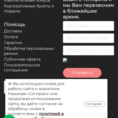
Накопительные бонусы
мы Вам перезвоним
Корпоративные букеты и
в ближайшее
подарки
время.
Помощь
Доставка
Оплата
Гарантии
Обработка персональных
данных
Публичная оферта
Пользовательское
соглашение
Отправить
🍪 Мы используем cookie для
Нажимая на кнопку
работы сайта и аналитики.
отправить вы
Нажимая «Согласен» или
соглашаетесь с
продолжая использование
условиями
сайта, вы даёте согласие на
Согласен
обработки
обработку cookie в
персональных
соответствии с
политикой в
данных
,
публичной