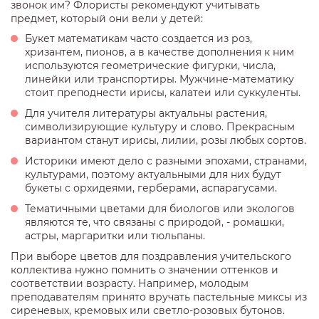
звонок им? Флористы рекомендуют учитывать
предмет, который они вели у детей:
Букет математикам часто создается из роз,
хризантем, пионов, а в качестве дополнения к ним
используются геометрические фигурки, числа,
линейки или транспортиры. Мужчине-математику
стоит преподнести ирисы, калатеи или суккуленты.
Для учителя литературы актуальны растения,
символизирующие культуру и слово. Прекрасным
вариантом станут ирисы, лилии, розы любых сортов.
Историки имеют дело с разными эпохами, странами,
культурами, поэтому актуальными для них будут
букеты с орхидеями, герберами, аспарагусами.
Тематичными цветами для биологов или экологов
являются те, что связаны с природой, - ромашки,
астры, маргаритки или тюльпаны.
При выборе цветов для поздравления учительского
коллектива нужно помнить о значении оттенков и
соответствии возрасту. Например, молодым
преподавателям принято вручать пастельные миксы из
сиреневых, кремовых или светло-розовых бутонов.