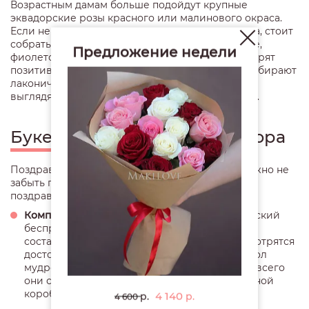
Возрастным дамам больше подойдут крупные
эквадорские розы красного или малинового окраса.
Если не хочется переживать по поводу возраста, стоит
собрать миксы – в них входят белые, оранжевые,
Предложение недели
фиолетовые растения, которые сами по себе дарят
позитив и повышают настроение. Мужчинам выбирают
лаконичные каллы, ирисы, гладиолусы, которые
выглядят необычно, а главное представительно.
Букеты для завучей, директора
Поздравляя учителей с последним звонком, важно не
забыть при директора и завучей. Идей, как их
поздравить, несколько:
Композиции со свежими цветами.
Классический
беспроигрышный вариант, который можно
составить из роз (красных, белых), лилий (смотрятся
достойно, величественно), ирисов (как символ
мудрости, знания) или тюльпанов (наряднее всего
они смотрятся в корзине или большой шляпной
коробке).
4 140
р.
р.
4 600