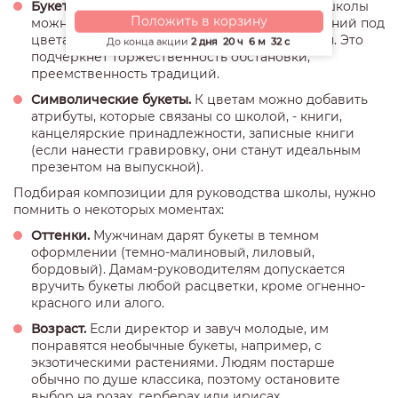
Букеты определенного оттенка.
Директору школы
Положить в корзину
можно вручить букет, составленный из растений под
цвета формы учеников или герб учреждения. Это
До конца акции
2 дня
20 ч
6 м
32 с
подчеркнет торжественность обстановки,
преемственность традиций.
Символические букеты.
К цветам можно добавить
атрибуты, которые связаны со школой, - книги,
канцелярские принадлежности, записные книги
(если нанести гравировку, они станут идеальным
презентом на выпускной).
Подбирая композиции для руководства школы, нужно
помнить о некоторых моментах:
Оттенки.
Мужчинам дарят букеты в темном
оформлении (темно-малиновый, лиловый,
бордовый). Дамам-руководителям допускается
вручить букеты любой расцветки, кроме огненно-
красного или алого.
Возраст.
Если директор и завуч молодые, им
понравятся необычные букеты, например, с
экзотическими растениями. Людям постарше
обычно по душе классика, поэтому остановите
выбор на розах, герберах или ирисах.